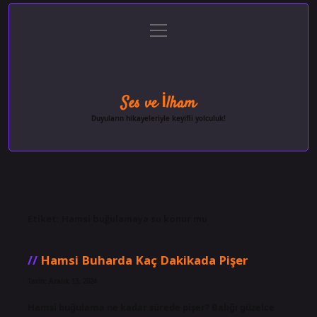
menüyü
Anasayfa
Gizlilik Politikası
Yasal Uyarı
aç
Hakkımızda
Ses ve İlham
Duyuların hikayeleriyle keyifli yolculuk!
Etiket:
Hamsi buğulamaya su konur mu
Hamsi Buharda Kaç Dakikada Pişer
Tarih: Aralık 13, 2024
Hamsi buğulama ne kadar sürede pişer? Balığı güzelce