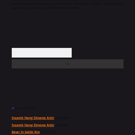
backlinkpanelicomtr@gmail.com
adresine bildirmeniz halinde, ilgili içerikler
yasal süre içerisinde sitemizden kaldırılacaktır.
Arama
Son yorumlar
Insanlık Hangi Döneme Aittir
için
admin
Insanlık Hangi Döneme Aittir
için
Suat
Bayer In Sahibi Kim
için
admin