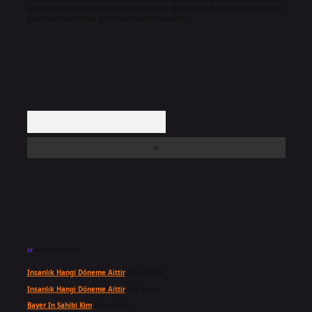
backlinkpanelicomtr@gmail.com
adresine bildirmeniz halinde, ilgili içerikler
yasal süre içerisinde sitemizden kaldırılacaktır.
Arama
Son yorumlar
Insanlık Hangi Döneme Aittir
için
admin
Insanlık Hangi Döneme Aittir
için
Suat
Bayer In Sahibi Kim
için
admin