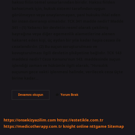
haksız fiilin temel unsurlarından biridir. Haksız fiilden
bahsetmek için, hukuk sistemi tarafından uygun
görülmeyen veya onaylanmayan, yani hukuku ihlal eden
bir insan davranışı olmalıdır. TCK 341 madde nedir? Madde
341 – (1) Yabancı bir devletin resmî olarak çekilmiş
bayrağına veya diğer egemenlik alametlerine alenen
hakaret eden kişi, üç aydan bir yıla kadar hapis cezası ile
cezalandırılır. (2) Bu suçun soruşturulması ve
kovuşturulması ilgili devletin şikâyetine bağlıdır. TCK 143
maddesi nedir? Ceza Kanunu’nun 143. maddesinde suçun
işlendiği zaman ve hükümle ilgili olarak; “Hırsızlık
suçunun gece vakti işlenmesi halinde, verilecek ceza üçte
birine kadar…
Haksızlık
Devamını okuyun
Yorum Bırak
Nedir
Tck
https://onsekizyazilim.com
https://estetikle.com.tr
https://medicotherapy.com.tr
knight online
nttgame
Sitemap