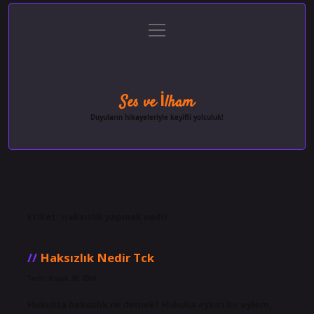
menüyü
Anasayfa
Gizlilik Politikası
Yasal Uyarı
aç
Hakkımızda
Ses ve İlham
Duyuların hikayeleriyle keyifli yolculuk!
Etiket:
Haksızlık yapmak nedir
Haksızlık Nedir Tck
Tarih: Aralık 30, 2024
Hukukta haksızlık ne demek? Hukuka aykırı bir eylem,