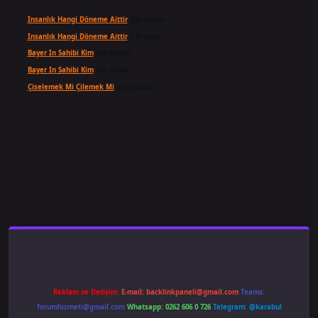
Insanlık Hangi Döneme Aittir
için
admin
Insanlık Hangi Döneme Aittir
için
Suat
Bayer In Sahibi Kim
için
admin
Bayer In Sahibi Kim
için
Selda
Çiselemek Mi Çilemek Mi
için
admin
ş
famecasino
ilbet giriş
www.betexper.xyz/
Reklam ve İletişim:
E-mail:
backlinkpaneli@gmail.com
Teams:
forumhizmeti@gmail.com
Whatsapp: 0262 606 0 726
Telegram: @karabul