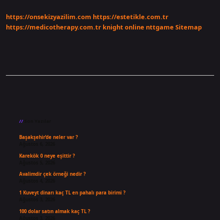
https://onsekizyazilim.com
https://estetikle.com.tr
https://medicotherapy.com.tr
knight online
nttgame
Sitemap
Sidebar
Son Yazılar
Başakşehir’de neler var ?
Ağustos 6, 2026
Karekök 0 neye eşittir ?
Ağustos 5, 2026
Avalimdir çek örneği nedir ?
Ağustos 4, 2026
1 Kuveyt dinarı kaç TL en pahalı para birimi ?
Ağustos 3, 2026
100 dolar satın almak kaç TL ?
Ağustos 3, 2026