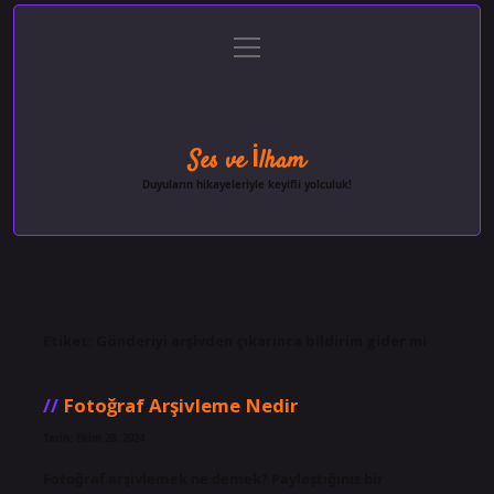
menüyü
Anasayfa
Gizlilik Politikası
Yasal Uyarı
aç
Hakkımızda
Ses ve İlham
Duyuların hikayeleriyle keyifli yolculuk!
Etiket:
Gönderiyi arşivden çıkarınca bildirim gider mi
Fotoğraf Arşivleme Nedir
Tarih: Ekim 28, 2024
Fotoğraf arşivlemek ne demek? Paylaştığınız bir