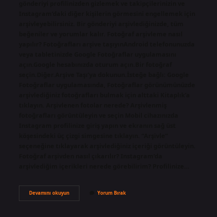
gönderiyi profilinizden gizlemek ve takipçilerinizin ve
Instagram’daki diğer kişilerin görmesini engellemek için
arşivleyebilirsiniz. Bir gönderiyi arşivlediğinizde, tüm
beğeniler ve yorumlar kalır. Fotoğraf arşivleme nasıl
yapılır? Fotoğrafları arşive taşıyınAndroid telefonunuzda
veya tabletinizde Google Fotoğraflar uygulamasını
açın.Google hesabınızda oturum açın.Bir fotoğraf
seçin.Diğer.Arşive Taşı’ya dokunun.İsteğe bağlı: Google
Fotoğraflar uygulamasında, Fotoğraflar görünümünüzde
arşivlediğiniz fotoğrafları bulmak için alttaki Kitaplık’a
tıklayın. Arşivlenen fotolar nerede? Arşivlenmiş
fotoğrafları görüntüleyin ve seçin Mobil cihazınızda
Instagram profilinize giriş yapın ve ekranın sağ üst
köşesindeki üç çizgi simgesine tıklayın. “Arşivle”
seçeneğine tıklayarak arşivlediğiniz içeriği görüntüleyin.
Fotoğraf arşivden nasıl çıkarılır? Instagram’da
arşivlediğim içerikleri nerede görebilirim? Profilinize…
Fotoğraf
Devamını okuyun
Yorum Bırak
Arşivleme
Nedir