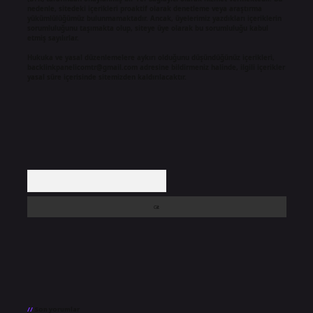
nedenle, sitedeki içerikleri proaktif olarak denetleme veya araştırma
yükümlülüğümüz bulunmamaktadır. Ancak, üyelerimiz yazdıkları içeriklerin
sorumluluğunu taşımakta olup, siteye üye olarak bu sorumluluğu kabul
etmiş sayılırlar.
Hukuka ve yasal düzenlemelere aykırı olduğunu düşündüğünüz içerikleri,
backlinkpanelicomtr@gmail.com
adresine bildirmeniz halinde, ilgili içerikler
yasal süre içerisinde sitemizden kaldırılacaktır.
Arama
Son yorumlar