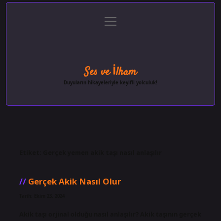
menüyü
Anasayfa
Gizlilik Politikası
Yasal Uyarı
aç
Hakkımızda
Ses ve İlham
Duyuların hikayeleriyle keyifli yolculuk!
Etiket:
Gerçek yemen akik taşı nasıl anlaşılır
Gerçek Akik Nasıl Olur
Tarih: Ekim 23, 2024
Akik taşı orjinal olduğu nasıl anlaşılır? Akik taşının gerçek