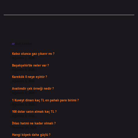
Sidebar
Son Yazılar
Kabız olunca gaz çıkarır mı ?
Ağustos 7, 2026
Başakşehir’de neler var ?
Ağustos 6, 2026
Karekök 0 neye eşittir ?
Ağustos 5, 2026
Avalimdir çek örneği nedir ?
Ağustos 4, 2026
1 Kuveyt dinarı kaç TL en pahalı para birimi ?
Ağustos 3, 2026
100 dolar satın almak kaç TL ?
Ağustos 3, 2026
İhlas hatmi ne kadar olmalı ?
Temmuz 31, 2026
Hangi köpek daha güçlü ?