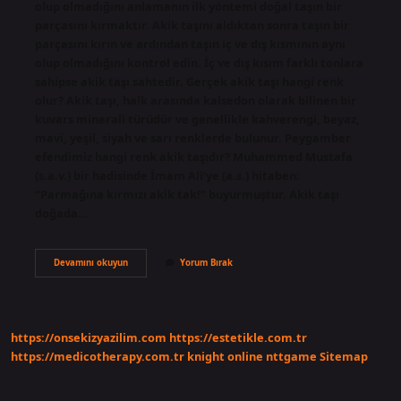
olup olmadığını anlamanın ilk yöntemi doğal taşın bir
parçasını kırmaktır. Akik taşını aldıktan sonra taşın bir
parçasını kırın ve ardından taşın iç ve dış kısmının aynı
olup olmadığını kontrol edin. İç ve dış kısım farklı tonlara
sahipse akik taşı sahtedir. Gerçek akik taşı hangi renk
olur? Akik taşı, halk arasında kalsedon olarak bilinen bir
kuvars minerali türüdür ve genellikle kahverengi, beyaz,
mavi, yeşil, siyah ve sarı renklerde bulunur. Peygamber
efendimiz hangi renk akik taşıdır? Muhammed Mustafa
(s.a.v.) bir hadisinde İmam Ali’ye (a.s.) hitaben:
“Parmağına kırmızı akik tak!” buyurmuştur. Akik taşı
doğada…
Gerçek
Devamını okuyun
Yorum Bırak
Akik
Nasıl
Olur
https://onsekizyazilim.com
https://estetikle.com.tr
https://medicotherapy.com.tr
knight online
nttgame
Sitemap