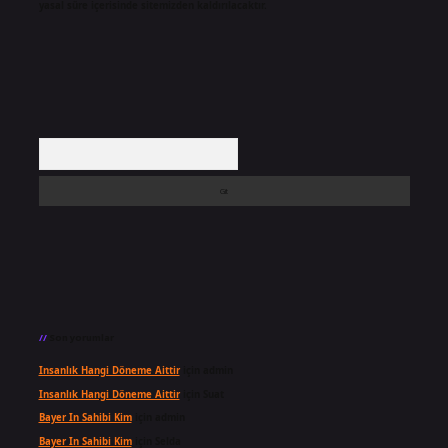
yasal süre içerisinde sitemizden kaldırılacaktır.
Arama
Son yorumlar
Insanlık Hangi Döneme Aittir
için
admin
Insanlık Hangi Döneme Aittir
için
Suat
Bayer In Sahibi Kim
için
admin
Bayer In Sahibi Kim
için
Selda