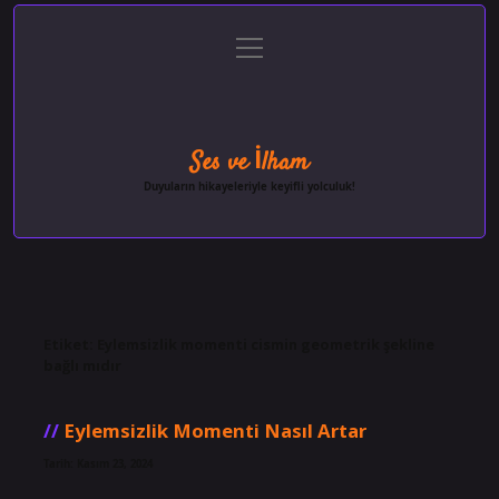
menüyü
Anasayfa
Gizlilik Politikası
Yasal Uyarı
aç
Hakkımızda
Ses ve İlham
Duyuların hikayeleriyle keyifli yolculuk!
Etiket:
Eylemsizlik momenti cismin geometrik şekline
bağlı mıdır
Eylemsizlik Momenti Nasıl Artar
Tarih: Kasım 23, 2024