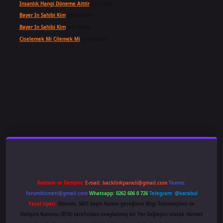
Insanlık Hangi Döneme Aittir
için
Suat
Bayer In Sahibi Kim
için
admin
Bayer In Sahibi Kim
için
Selda
Çiselemek Mi Çilemek Mi
için
admin
ş
famecasino
ilbet giriş
www.betexper.xyz/
Reklam ve İletişim:
E-mail:
backlinkpaneli@gmail.com
Teams:
forumhizmeti@gmail.com
Whatsapp: 0262 606 0 726
Telegram: @karabul
Yasal Uyarı:
Sitemiz, 5651 Sayılı Kanun gereğince Bilgi Teknolojileri ve
İletişim Kurumu (BTK) tarafından onaylanmış bir Yer Sağlayıcı olarak hizmet