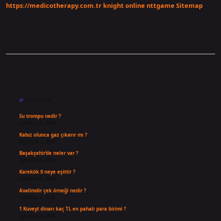
https://medicotherapy.com.tr
knight online
nttgame
Sitemap
Sidebar
Son Yazılar
Su trompu nedir ?
Ağustos 8, 2026
Kabız olunca gaz çıkarır mı ?
Ağustos 7, 2026
Başakşehir’de neler var ?
Ağustos 6, 2026
Karekök 0 neye eşittir ?
Ağustos 5, 2026
Avalimdir çek örneği nedir ?
Ağustos 4, 2026
1 Kuveyt dinarı kaç TL en pahalı para birimi ?
Ağustos 3, 2026