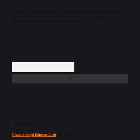
etmiş sayılırlar.
Hukuka ve yasal düzenlemelere aykırı olduğunu düşündüğünüz içerikleri,
backlinkpanelicomtr@gmail.com
adresine bildirmeniz halinde, ilgili içerikler
yasal süre içerisinde sitemizden kaldırılacaktır.
Arama
Son yorumlar
Insanlık Hangi Döneme Aittir
için
admin