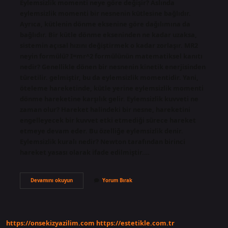
Eylemsizlik momenti neye göre değişir? Aslında
eylemsizlik momenti bir nesnenin kütlesine bağlıdır.
Ayrıca, kütlenin dönme eksenine göre dağılımına da
bağlıdır. Bir kütle dönme ekseninden ne kadar uzaksa,
sistemin açısal hızını değiştirmek o kadar zorlaşır. MR2
neyin formülü? I=mr^2 formülünün matematiksel kanıtı
nedir? Genellikle dönen bir nesnenin kinetik enerjisinden
türetilir. gelmiştir, bu da eylemsizlik momentidir. Yani,
öteleme hareketinde, kütle yerine eylemsizlik momenti
dönme hareketine karşılık gelir. Eylemsizlik kuvveti ne
zaman olur? Hareket halindeki bir nesne, hareketini
engelleyecek bir kuvvet etki etmediği sürece hareket
etmeye devam eder. Bu özelliğe eylemsizlik denir.
Eylemsizlik kuralı nedir? Newton tarafından birinci
hareket yasası olarak ifade edilmiştir.…
Eylemsizlik
Devamını okuyun
Yorum Bırak
Momenti
Nasıl
Artar
https://onsekizyazilim.com
https://estetikle.com.tr