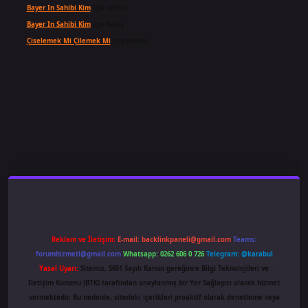
Bayer In Sahibi Kim
için
admin
Bayer In Sahibi Kim
için
Selda
Çiselemek Mi Çilemek Mi
için
admin
ş
famecasino
ilbet giriş
www.betexper.xyz/
Reklam ve İletişim:
E-mail:
backlinkpaneli@gmail.com
Teams:
forumhizmeti@gmail.com
Whatsapp: 0262 606 0 726
Telegram: @karabul
Yasal Uyarı:
Sitemiz, 5651 Sayılı Kanun gereğince Bilgi Teknolojileri ve
İletişim Kurumu (BTK) tarafından onaylanmış bir Yer Sağlayıcı olarak hizmet
vermektedir. Bu nedenle, sitedeki içerikleri proaktif olarak denetleme veya