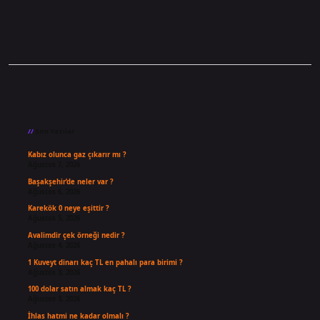
Sidebar
Son Yazılar
Kabız olunca gaz çıkarır mı ?
Ağustos 7, 2026
Başakşehir’de neler var ?
Ağustos 6, 2026
Karekök 0 neye eşittir ?
Ağustos 5, 2026
Avalimdir çek örneği nedir ?
Ağustos 4, 2026
1 Kuveyt dinarı kaç TL en pahalı para birimi ?
Ağustos 3, 2026
100 dolar satın almak kaç TL ?
Ağustos 3, 2026
İhlas hatmi ne kadar olmalı ?