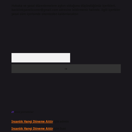
Hukuka ve yasal düzenlemelere aykırı olduğunu düşündüğünüz içerikleri,
backlinkpanelicomtr@gmail.com
adresine bildirmeniz halinde, ilgili içerikler
yasal süre içerisinde sitemizden kaldırılacaktır.
Arama
Son yorumlar
Insanlık Hangi Döneme Aittir
için
admin
Insanlık Hangi Döneme Aittir
için
Suat