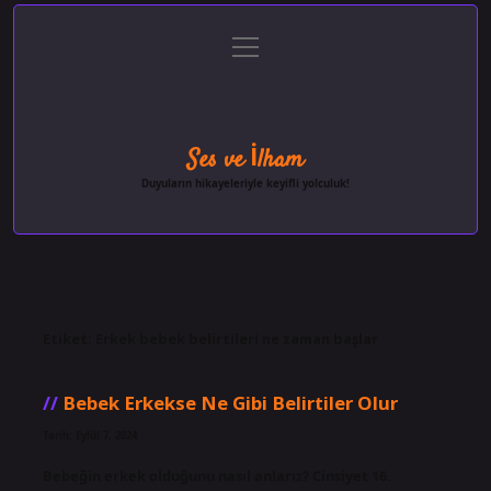
menüyü
Anasayfa
Gizlilik Politikası
Yasal Uyarı
aç
Hakkımızda
Ses ve İlham
Duyuların hikayeleriyle keyifli yolculuk!
Etiket:
Erkek bebek belirtileri ne zaman başlar
Bebek Erkekse Ne Gibi Belirtiler Olur
Tarih: Eylül 7, 2024
Bebeğin erkek olduğunu nasıl anlarız? Cinsiyet 16.