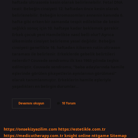
haftada ultrasonla kesin olarak belirlenebilir. Fetal DNA
testi: Bebeğin cinsiyeti 12. haftadan önce kesin olarak
belirlenebilir. Bebeğin kromozomları annenin kanında 6.
hafta gibi erken bir zamanda tespit edilebilse de kesin
sağlıklı sonuç için 10. haftaya kadar beklemek gerekir.
Erkek çocuk yeni Hamilelikte nasıl belli olur? Ayrıca
ülkemizde cinsiyet belirleme yasal değildir. Bebeğin
cinsiyeti genellikle 16. haftadan itibaren rutin ultrason
taraması ile belirlenir. Erkeklerde gebelik belirtileri
nelerdir? Couvade sendromu ilk kez 1965 yılında teşhis
edilmiştir. Couvade sendromu, “baba adaylarında hamile
eşlerinde görülen şikayetlerin aynılarının görülmesi”
olarak tanımlanmıştır. Erkeklerin hamile eşleriyle
yaşadıkları en belirgin durumlar…
Bebek
Devamını okuyun
10 Yorum
Erkekse
Ne
Gibi
Belirtiler
Olur
https://onsekizyazilim.com
https://estetikle.com.tr
https://medicotherapy.com.tr
knight online
nttgame
Sitemap