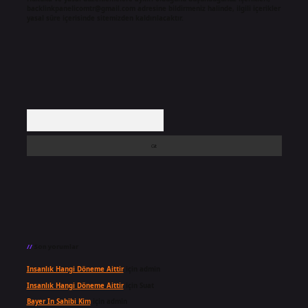
backlinkpanelicomtr@gmail.com
adresine bildirmeniz halinde, ilgili içerikler
yasal süre içerisinde sitemizden kaldırılacaktır.
Arama
Son yorumlar
Insanlık Hangi Döneme Aittir
için
admin
Insanlık Hangi Döneme Aittir
için
Suat
Bayer In Sahibi Kim
için
admin