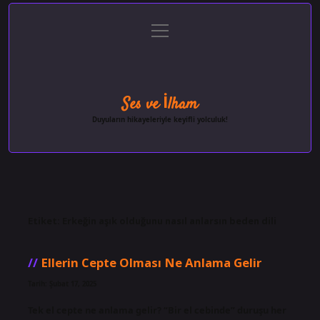
menüyü
Anasayfa
Gizlilik Politikası
Yasal Uyarı
aç
Hakkımızda
Ses ve İlham
Duyuların hikayeleriyle keyifli yolculuk!
Etiket:
Erkeğin aşık olduğunu nasıl anlarsın beden dili
Ellerin Cepte Olması Ne Anlama Gelir
Tarih: Şubat 17, 2025
Tek el cepte ne anlama gelir? “Bir el cebinde” duruşu her