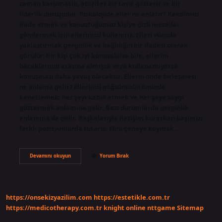
zaman karizmatik, otoriter bir tavır gösterir ve bir
liderlik duruşudur. Psikolojide eller ne anlatır? Kendimizi
ifade etmek ve konuştuğumuz kişiye gizli mesajlar
göndermek için ellerimizi kullanırız. Elleri vücuda
yaklaştırmak gerginlik ve bağlılığın bir ifadesi olarak
görülür. Bir kişi çok iyi konuşabilse bile, ellerini
bacaklarının arasına almışsa veya kullanamıyorsa
konuşması daha yavaş olacaktır. Ellerin önde birleşmesi
ne anlama gelir? Ellerinizi göğsünüzün önünde
kenetlemek; her şeyi kabul etmek ve her şeye saygı
göstermek anlamına gelir. Bazı durumlarda gerginlik
anlamına da gelir. Başkalarıyla iletişim kurarken başımızı
farklı pozisyonlarda tutarız. Elini çeneye koymak…
Ellerin
Devamını okuyun
Yorum Bırak
Cepte
Olması
Ne
Anlama
Gelir
https://onsekizyazilim.com
https://estetikle.com.tr
https://medicotherapy.com.tr
knight online
nttgame
Sitemap