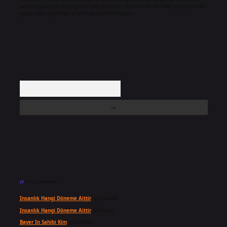
backlinkpanelicomtr@gmail.com
adresine bildirmeniz halinde, ilgili içerikler
yasal süre içerisinde sitemizden kaldırılacaktır.
Arama
Son yorumlar
Insanlık Hangi Döneme Aittir
için
admin
Insanlık Hangi Döneme Aittir
için
Suat
Bayer In Sahibi Kim
için
admin