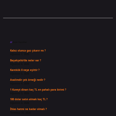
Sidebar
Son Yazılar
Kabız olunca gaz çıkarır mı ?
Ağustos 7, 2026
Başakşehir’de neler var ?
Ağustos 6, 2026
Karekök 0 neye eşittir ?
Ağustos 5, 2026
Avalimdir çek örneği nedir ?
Ağustos 4, 2026
1 Kuveyt dinarı kaç TL en pahalı para birimi ?
Ağustos 3, 2026
100 dolar satın almak kaç TL ?
Ağustos 3, 2026
İhlas hatmi ne kadar olmalı ?
Temmuz 31, 2026