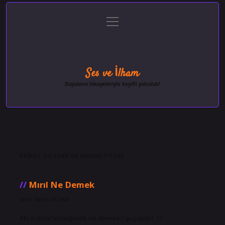
menüyü
Anasayfa
Gizlilik Politikası
Yasal Uyarı
aç
Hakkımızda
Ses ve İlham
Duyuların hikayeleriyle keyifli yolculuk!
Etiket:
Eri cash ne demek Hatay
Mırıl Ne Demek
Tarih: Kasım 18, 2024
Mırıl mırıl konuşmak ne demek? geçişsiz f. (<