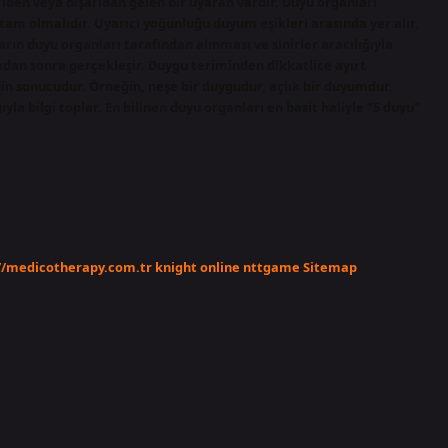
iden veya dışarıdan gelen bir uyaran vardır. Duyu organları
rtam olmalıdır. Uyarıcı yoğunluğu duyum eşikleri arasında yer alır.
rın duyu organları tarafından alınması ve sinirler aracılığıyla
dan sonra gerçekleşir. Duygu teriminden dikkatlice ayırt
nin sonucudur. Örneğin, neşe bir duygudur, açlık bir duyumdur.
yla bilgi toplar. En bilinen duyu organları en basit haliyle “5 duyu”
//medicotherapy.com.tr
knight online
nttgame
Sitemap