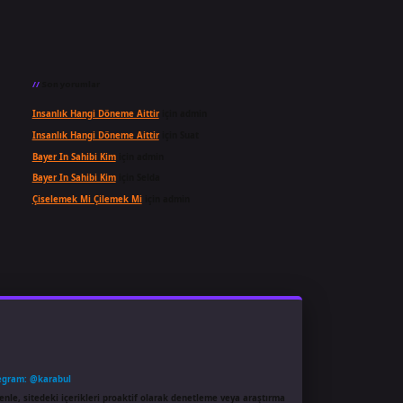
Son yorumlar
Insanlık Hangi Döneme Aittir
için
admin
Insanlık Hangi Döneme Aittir
için
Suat
Bayer In Sahibi Kim
için
admin
Bayer In Sahibi Kim
için
Selda
Çiselemek Mi Çilemek Mi
için
admin
egram: @karabul
enle, sitedeki içerikleri proaktif olarak denetleme veya araştırma