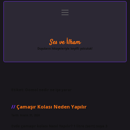
menüyü
Anasayfa
Gizlilik Politikası
Yasal Uyarı
aç
Hakkımızda
Ses ve İlham
Duyuların hikayeleriyle keyifli yolculuk!
Etiket:
Domol nedir ne işe yarar
Çamaşır Kolası Neden Yapılır
Tarih: Aralık 31, 2024
Evde çamaşır kolası Nasıl Yapılır? 1 litre (sert) suya 3