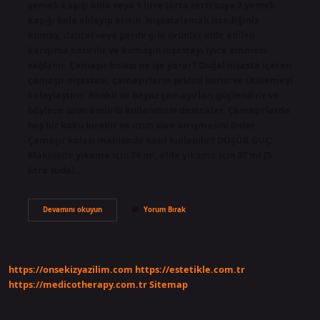
yemek kaşığı kola veya 1 litre (orta sert) suya 2 yemek
kaşığı kola ekleyip eritin. Nişastalamak istediğiniz
kumaş, dantel veya perde gibi ürünler elde edilen
karışıma batırılır ve kumaşın nişastayı iyice emmesi
sağlanır. Çamaşır kolası ne işe yarar? Doğal nişasta içeren
çamaşır nişastası, çamaşırların şeklini korur ve ütülemeyi
kolaylaştırır. Renkli ve beyaz çamaşırları güçlendirir ve
böylece uzun ömürlü kullanımını destekler. Çamaşırlarda
hoş bir koku bırakır ve uzun süre kırışmasını önler.
Çamaşır kolası makinede nasıl kullanılır? DÜŞÜK GÜÇ:
Makinede yıkama için 74 ml, elde yıkama için 37 ml (5
litre suda)…
Çamaşır
Devamını okuyun
Yorum Bırak
Kolası
Neden
Yapılır
https://onsekizyazilim.com
https://estetikle.com.tr
https://medicotherapy.com.tr
Sitemap