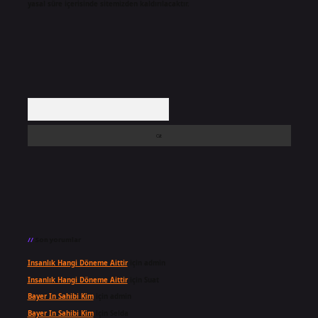
yasal süre içerisinde sitemizden kaldırılacaktır.
Arama
Son yorumlar
Insanlık Hangi Döneme Aittir
için
admin
Insanlık Hangi Döneme Aittir
için
Suat
Bayer In Sahibi Kim
için
admin
Bayer In Sahibi Kim
için
Selda