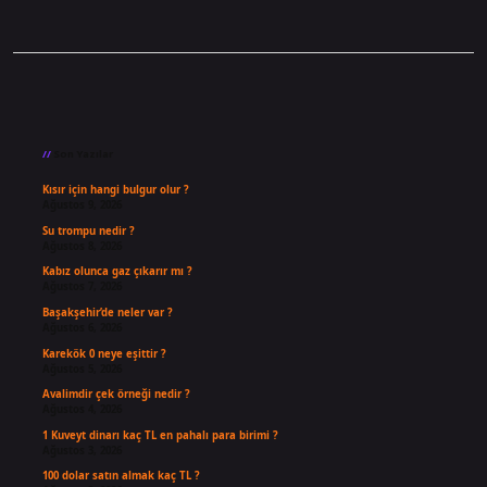
Sidebar
Son Yazılar
Kısır için hangi bulgur olur ?
Ağustos 9, 2026
Su trompu nedir ?
Ağustos 8, 2026
Kabız olunca gaz çıkarır mı ?
Ağustos 7, 2026
Başakşehir’de neler var ?
Ağustos 6, 2026
Karekök 0 neye eşittir ?
Ağustos 5, 2026
Avalimdir çek örneği nedir ?
Ağustos 4, 2026
1 Kuveyt dinarı kaç TL en pahalı para birimi ?
Ağustos 3, 2026
100 dolar satın almak kaç TL ?