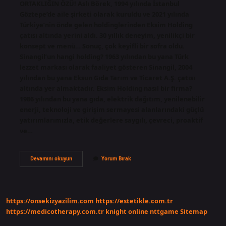
ORTAKLIĞIN ÖZÜ! Aslı Börek, 1994 yılında İstanbul
Göztepe’de aile şirketi olarak kuruldu ve 2021 yılında
Türkiye’nin önde gelen holdinglerinden Eksim Holding
çatısı altında yerini aldı. 30 yıllık deneyim, yenilikçi bir
konsept ve menü… Sonuç, çok keyifli bir sofra oldu.
Sinangil’un hangi holding? 1963 yılından bu yana Türk
lezzet markası olarak faaliyet gösteren Sinangil, 2004
yılından bu yana Eksun Gıda Tarım ve Ticaret A.Ş. çatısı
altında yer almaktadır. Eksim Holding nasıl bir firma?
1986 yılından bu yana gıda, elektrik dağıtım, yenilenebilir
enerji, teknoloji ve girişim sermayesi alanlarındaki güçlü
yatırımlarımızla, etik değerlere saygılı, çevreci, proaktif
ve…
Aslı
Devamını okuyun
Yorum Bırak
Börek
Hangi
Holding
https://onsekizyazilim.com
https://estetikle.com.tr
https://medicotherapy.com.tr
knight online
nttgame
Sitemap