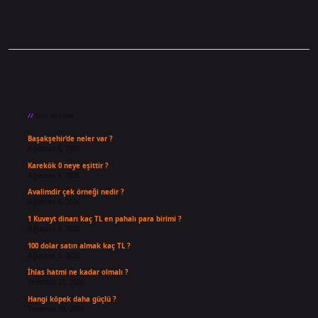
Sidebar
Son Yazılar
Başakşehir’de neler var ?
Ağustos 6, 2026
Karekök 0 neye eşittir ?
Ağustos 5, 2026
Avalimdir çek örneği nedir ?
Ağustos 4, 2026
1 Kuveyt dinarı kaç TL en pahalı para birimi ?
Ağustos 3, 2026
100 dolar satın almak kaç TL ?
Ağustos 3, 2026
İhlas hatmi ne kadar olmalı ?
Temmuz 31, 2026
Hangi köpek daha güçlü ?
Temmuz 30, 2026