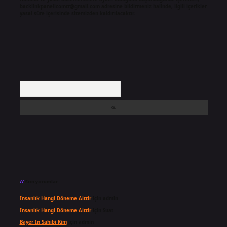
backlinkpanelicomtr@gmail.com
adresine bildirmeniz halinde, ilgili içerikler
yasal süre içerisinde sitemizden kaldırılacaktır.
Arama
Son yorumlar
Insanlık Hangi Döneme Aittir
için
admin
Insanlık Hangi Döneme Aittir
için
Suat
Bayer In Sahibi Kim
için
admin