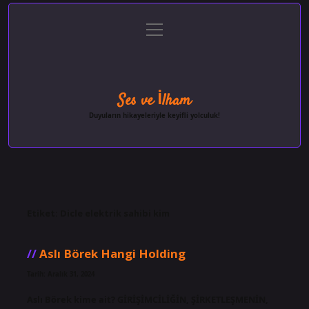
menüyü
Anasayfa
Gizlilik Politikası
Yasal Uyarı
aç
Hakkımızda
Ses ve İlham
Duyuların hikayeleriyle keyifli yolculuk!
Etiket:
Dicle elektrik sahibi kim
Aslı Börek Hangi Holding
Tarih: Aralık 31, 2024
Aslı Börek kime ait? GİRİŞİMCİLİĞİN, ŞİRKETLEŞMENİN,