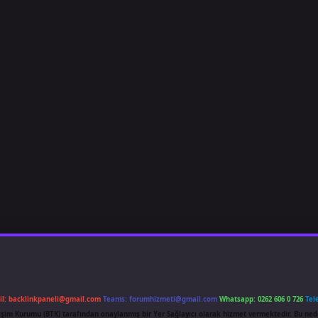
il:
backlinkpaneli@gmail.com
Teams:
forumhizmeti@gmail.com
Whatsapp: 0262 606 0 726
Tel
etişim Kurumu (BTK) tarafından onaylanmış bir Yer Sağlayıcı olarak hizmet vermektedir. Bu ned