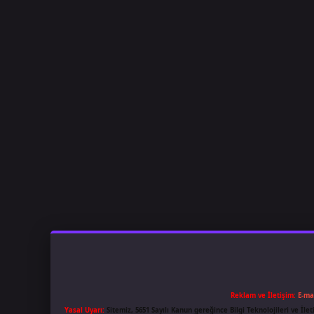
Reklam ve İletişim:
E-ma
Yasal Uyarı:
Sitemiz, 5651 Sayılı Kanun gereğince Bilgi Teknolojileri ve İl