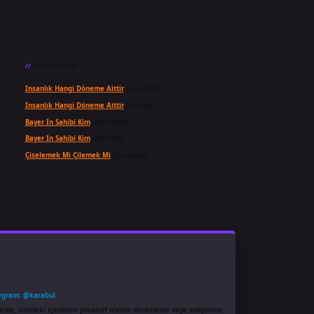
Son yorumlar
Insanlık Hangi Döneme Aittir
için
admin
Insanlık Hangi Döneme Aittir
için
Suat
Bayer In Sahibi Kim
için
admin
Bayer In Sahibi Kim
için
Selda
Çiselemek Mi Çilemek Mi
için
admin
egram: @karabul
enle, sitedeki içerikleri proaktif olarak denetleme veya araştırma