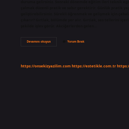
duruma gelirsiniz. Sonraki dönemde eğitim ileri teknik e
çalmak düzenli pratik ve sabır gerektirir. Günlük pratik ya
geliştirebilirsiniz. Sürekli öğrenmek ve gelişmek için çaba
çıkarır? Gırtlak, bölümde yer alır. Gırtlak, ses tellerini içer
şekilde işlev görür. Akciğerlerden gelen…
Darbuka
Devamını okuyun
Yorum Bırak
Nasıl
Ses
Çıkarır
https://onsekizyazilim.com
https://estetikle.com.tr
https: