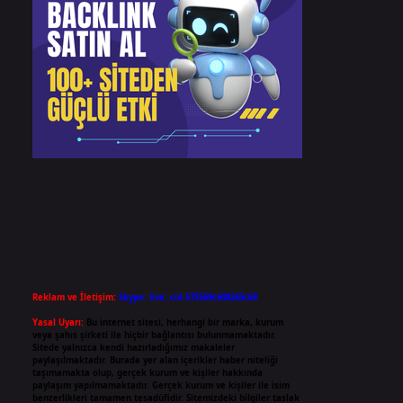
Reklam ve İletişim:
Skype: live:.cid.575569c608265c69
Yasal Uyarı:
Bu internet sitesi, herhangi bir marka, kurum
veya şahıs şirketi ile hiçbir bağlantısı bulunmamaktadır.
Sitede yalnızca kendi hazırladığımız makaleler
paylaşılmaktadır. Burada yer alan içerikler haber niteliği
taşımamakta olup, gerçek kurum ve kişiler hakkında
paylaşım yapılmamaktadır. Gerçek kurum ve kişiler ile isim
benzerlikleri tamamen tesadüfidir. Sitemizdeki bilgiler taslak