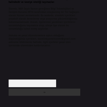
halindedir ve tavsiye niteliği taşımazlar.
Sitemiz, 5651 Sayılı Kanun gereğince Bilgi Teknolojileri ve
İletişim Kurumu (BTK) tarafından onaylanmış bir Yer Sağlayıcı
olarak hizmet vermektedir. Bu nedenle, sitedeki içerikleri
proaktif olarak denetleme veya araştırma yükümlülüğümüz
bulunmamaktadır. Ancak, üyelerimiz yazdıkları içeriklerin
sorumluluğunu taşımakta olup, siteye üye olarak bu
sorumluluğu kabul etmiş sayılırlar.
Hukuka ve yasal düzenlemelere aykırı olduğunu
düşündüğünüz içerikleri,
backlinkpanelicomtr@gmail.com
adresine bildirmeniz halinde, ilgili içerikler yasal süre
içerisinde sitemizden kaldırılacaktır.
Arama