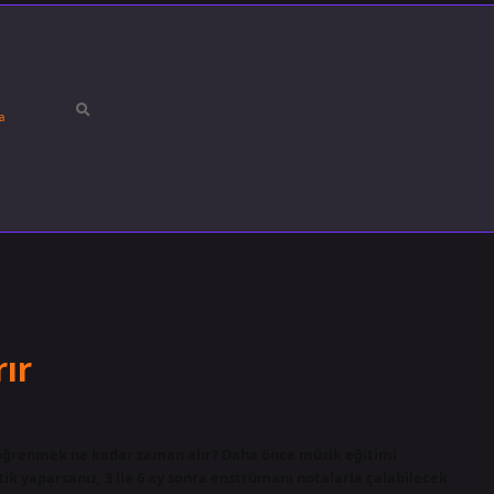
a
ır
öğrenmek ne kadar zaman alır? Daha önce müzik eğitimi
tik yaparsanız, 3 ila 6 ay sonra enstrümanı notalarla çalabilecek