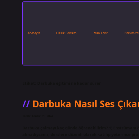
Anasayfa
Gizlilik Politikası
Yasal Uyarı
Hakkımızd
Etiket:
Darbuka eğitimi ne kadar sürer
Darbuka Nasıl Ses Çıkar
Tarih: Aralık 31, 2024
Darbuka çalmayı kaç günde öğrenebilirim? 1) Enstrümanı 
almadıysanız, derslere düzenli olarak katılıp yeterince pra