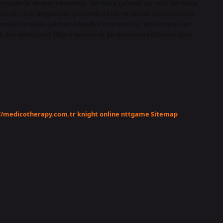
gzersizlerle devam edecektir. Darbuka çalmak zor mu? Darbuka
parak ritim duygunuzu güçlendirebilir ve teknik becerilerinizi
lamak darbuka çalmanın keyfini artıracaktır. Müzik nasıl ses
ir. Ses telleri sert liflere benzer ve bir kemanın telleriyle aynı
//medicotherapy.com.tr
knight online
nttgame
Sitemap