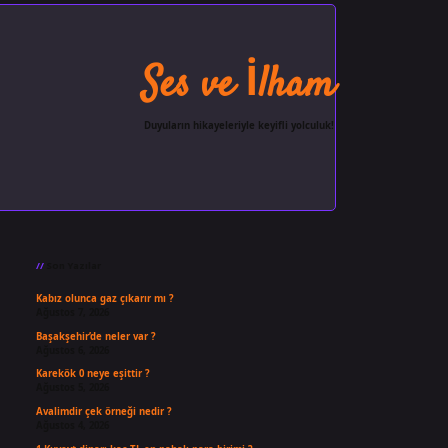
Ses ve İlham
Duyuların hikayeleriyle keyifli yolculuk!
Sidebar
ilbet giriş
famecasino
ilbet gi
Son Yazılar
Kabız olunca gaz çıkarır mı ?
Ağustos 7, 2026
Başakşehir’de neler var ?
Ağustos 6, 2026
Karekök 0 neye eşittir ?
Ağustos 5, 2026
Avalimdir çek örneği nedir ?
Ağustos 4, 2026