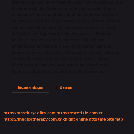
azamet. Osur-I kibir ve azamet. Ceberrut mu ceberut mu?
Bu kelime sıklıkla Ceberrut olarak yanlış yazılır. Doğru
kullanımı Ceberut şeklinde olmalıdır. Ceberrut makamı
ne demek? Sufilerin beş evrensel varoluş düzlemini ifade
etmek için kullandıkları bir sufi terimi. Ceberrut hangi
dil? Ceberrut – İngilizce Sözlük. Arapça cbr kökünden
gelen ve “heybet, azamet, son derece büyük güç”
anlamına gelen cabarūt جبروت kelimesinden alıntıdır.
Ceberut alemi ne demektir? Buna göre, kudret, saltanat
ve mülk âlemini de içine alan engin âlemdir. Ayrıca
İbrahim Hakkı, en ince, en nurlu ve en yüce âlemin
Ceberut olduğunu, ardından da ruhlar âleminin…
Ceberrut
Devamını okuyun
6 Yorum
Olmak
Ne
Demek
https://onsekizyazilim.com
https://estetikle.com.tr
https://medicotherapy.com.tr
knight online
nttgame
Sitemap