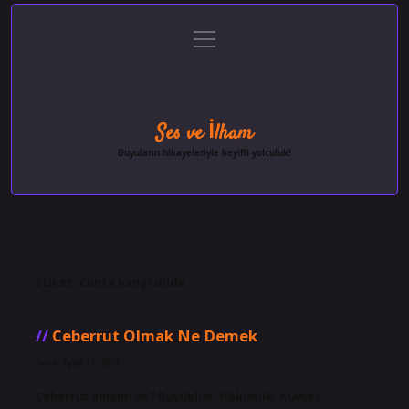
menüyü
Anasayfa
Gizlilik Politikası
Yasal Uyarı
aç
Hakkımızda
Ses ve İlham
Duyuların hikayeleriyle keyifli yolculuk!
Etiket:
Cunta hangi dilde
Ceberrut Olmak Ne Demek
Tarih: Eylül 11, 2024
Ceberrut anlamı ne? Büyüklük. Hâkimlik. Kuvvet,