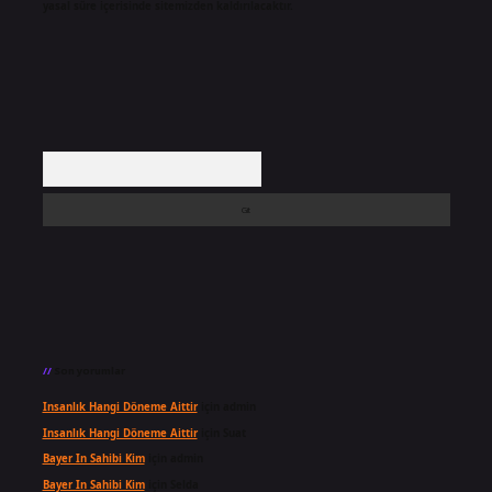
yasal süre içerisinde sitemizden kaldırılacaktır.
Arama
Son yorumlar
Insanlık Hangi Döneme Aittir
için
admin
Insanlık Hangi Döneme Aittir
için
Suat
Bayer In Sahibi Kim
için
admin
Bayer In Sahibi Kim
için
Selda