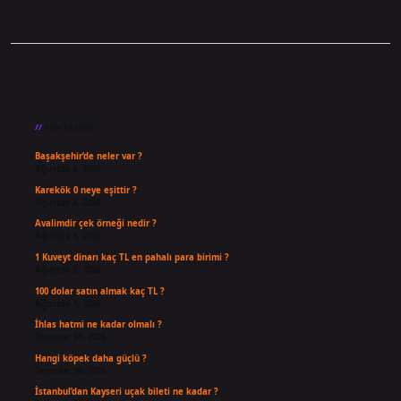
Sidebar
Son Yazılar
Başakşehir’de neler var ?
Ağustos 6, 2026
Karekök 0 neye eşittir ?
Ağustos 5, 2026
Avalimdir çek örneği nedir ?
Ağustos 4, 2026
1 Kuveyt dinarı kaç TL en pahalı para birimi ?
Ağustos 3, 2026
100 dolar satın almak kaç TL ?
Ağustos 3, 2026
İhlas hatmi ne kadar olmalı ?
Temmuz 31, 2026
Hangi köpek daha güçlü ?
Temmuz 30, 2026
İstanbul’dan Kayseri uçak bileti ne kadar ?