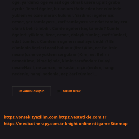
öge, yardımcı öge ve asıl öge olmak üzere üç alt gruba
ayrılır. Temel ögeler, bir anlam ifade eden her cümlede
yüklem ve özne olarak bulunur. Yardımcı ögeler ise;
nesne, yer tamlayıcısı, zarf tamlayıcısı ve edat tamlayıcısı
olarak belirtilebilir. Cümle ögeleri kaç tanedir? Cümle
ögeleri: yüklem, özne, nesne, dolaylı tümleç, zarf tümleci,
edat tümleci. Cümlenin ögeleri nasıl ayırt edilir? Bir
cümlenin ögeleri nasıl bulunur (özet)Kim, ne: Belirsiz
nesne (özne ve yüklem sorgulanır)Kim, ne: Belirli
nesneKime, kime içinde, kimin tarafından: Dolaylı
nesneNasıl, ne zaman, ne kadar, niçin (neden, hangi
nedenle, hangi nedenle, ne): Zarf tümleci…
Cümlenin
Devamını okuyun
Yorum Bırak
Temel
Öğeleri
Nelerdir
https://onsekizyazilim.com
https://estetikle.com.tr
https://medicotherapy.com.tr
knight online
nttgame
Sitemap