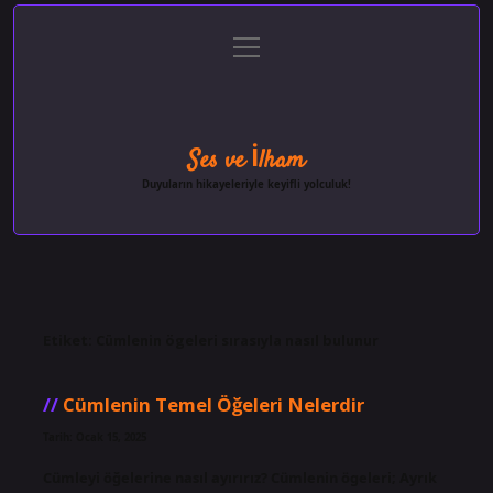
menüyü
Anasayfa
Gizlilik Politikası
Yasal Uyarı
aç
Hakkımızda
Ses ve İlham
Duyuların hikayeleriyle keyifli yolculuk!
Etiket:
Cümlenin ögeleri sırasıyla nasıl bulunur
Cümlenin Temel Öğeleri Nelerdir
Tarih: Ocak 15, 2025
Cümleyi öğelerine nasıl ayırırız? Cümlenin ögeleri; Ayrık