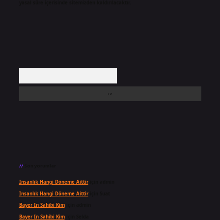
yasal süre içerisinde sitemizden kaldırılacaktır.
Arama
Son yorumlar
Insanlık Hangi Döneme Aittir
için
admin
Insanlık Hangi Döneme Aittir
için
Suat
Bayer In Sahibi Kim
için
admin
Bayer In Sahibi Kim
için
Selda