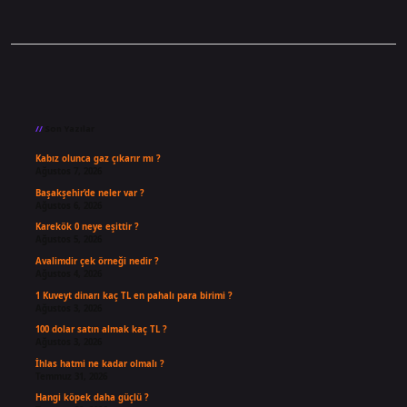
Sidebar
Son Yazılar
Kabız olunca gaz çıkarır mı ?
Ağustos 7, 2026
Başakşehir’de neler var ?
Ağustos 6, 2026
Karekök 0 neye eşittir ?
Ağustos 5, 2026
Avalimdir çek örneği nedir ?
Ağustos 4, 2026
1 Kuveyt dinarı kaç TL en pahalı para birimi ?
Ağustos 3, 2026
100 dolar satın almak kaç TL ?
Ağustos 3, 2026
İhlas hatmi ne kadar olmalı ?
Temmuz 31, 2026
Hangi köpek daha güçlü ?