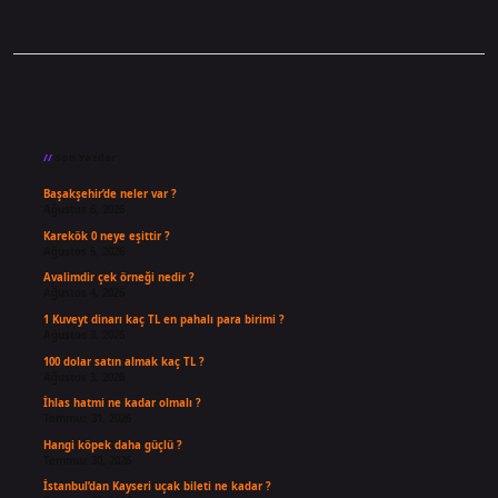
Sidebar
Son Yazılar
Başakşehir’de neler var ?
Ağustos 6, 2026
Karekök 0 neye eşittir ?
Ağustos 5, 2026
Avalimdir çek örneği nedir ?
Ağustos 4, 2026
1 Kuveyt dinarı kaç TL en pahalı para birimi ?
Ağustos 3, 2026
100 dolar satın almak kaç TL ?
Ağustos 3, 2026
İhlas hatmi ne kadar olmalı ?
Temmuz 31, 2026
Hangi köpek daha güçlü ?
Temmuz 30, 2026
İstanbul’dan Kayseri uçak bileti ne kadar ?