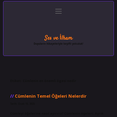
menüyü
Anasayfa
Gizlilik Politikası
Yasal Uyarı
aç
Hakkımızda
Ses ve İlham
Duyuların hikayeleriyle keyifli yolculuk!
Etiket:
Cümlenin en önemli ögesi nedir
Cümlenin Temel Öğeleri Nelerdir
Tarih: Ocak 15, 2025
Cümleyi öğelerine nasıl ayırırız? Cümlenin ögeleri; Ayrık