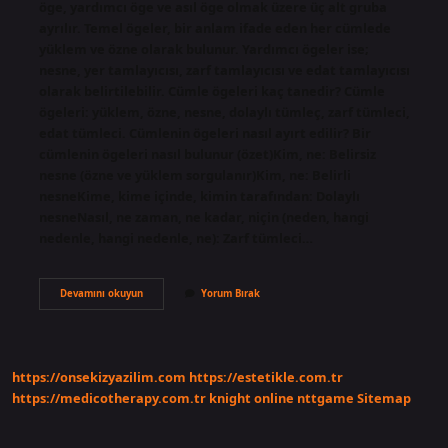
öge, yardımcı öge ve asıl öge olmak üzere üç alt gruba
ayrılır. Temel ögeler, bir anlam ifade eden her cümlede
yüklem ve özne olarak bulunur. Yardımcı ögeler ise;
nesne, yer tamlayıcısı, zarf tamlayıcısı ve edat tamlayıcısı
olarak belirtilebilir. Cümle ögeleri kaç tanedir? Cümle
ögeleri: yüklem, özne, nesne, dolaylı tümleç, zarf tümleci,
edat tümleci. Cümlenin ögeleri nasıl ayırt edilir? Bir
cümlenin ögeleri nasıl bulunur (özet)Kim, ne: Belirsiz
nesne (özne ve yüklem sorgulanır)Kim, ne: Belirli
nesneKime, kime içinde, kimin tarafından: Dolaylı
nesneNasıl, ne zaman, ne kadar, niçin (neden, hangi
nedenle, hangi nedenle, ne): Zarf tümleci…
Cümlenin
Devamını okuyun
Yorum Bırak
Temel
Öğeleri
Nelerdir
https://onsekizyazilim.com
https://estetikle.com.tr
https://medicotherapy.com.tr
knight online
nttgame
Sitemap