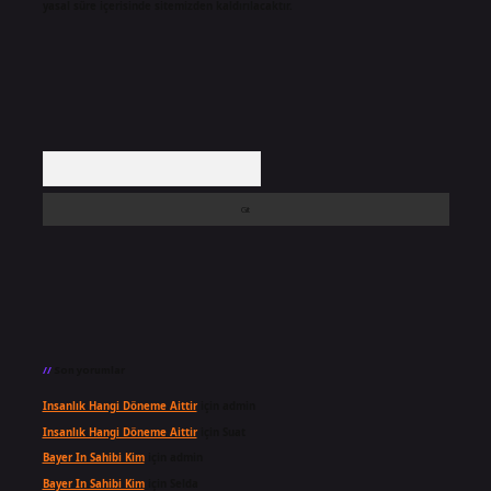
yasal süre içerisinde sitemizden kaldırılacaktır.
Arama
Son yorumlar
Insanlık Hangi Döneme Aittir
için
admin
Insanlık Hangi Döneme Aittir
için
Suat
Bayer In Sahibi Kim
için
admin
Bayer In Sahibi Kim
için
Selda