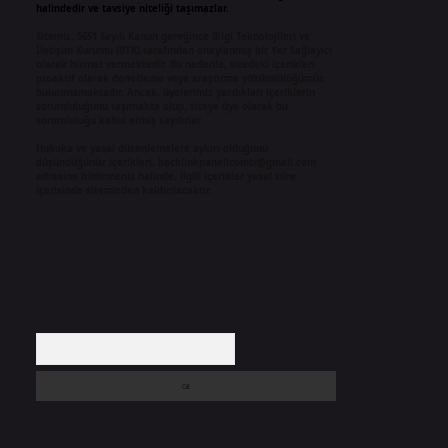
halindedir ve tavsiye niteliği taşımazlar.
Sitemiz, 5651 Sayılı Kanun gereğince Bilgi Teknolojileri ve
İletişim Kurumu (BTK) tarafından onaylanmış bir Yer Sağlayıcı
olarak hizmet vermektedir. Bu nedenle, sitedeki içerikleri
proaktif olarak denetleme veya araştırma yükümlülüğümüz
bulunmamaktadır. Ancak, üyelerimiz yazdıkları içeriklerin
sorumluluğunu taşımakta olup, siteye üye olarak bu
sorumluluğu kabul etmiş sayılırlar.
Hukuka ve yasal düzenlemelere aykırı olduğunu
düşündüğünüz içerikleri,
backlinkpanelicomtr@gmail.com
adresine bildirmeniz halinde, ilgili içerikler yasal süre
içerisinde sitemizden kaldırılacaktır.
Arama