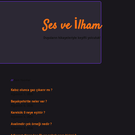
Ses ve İlham
Duyuların hikayeleriyle keyifli yolculuk!
Sidebar
ilbet giriş
famecasino
ilbet gi
Son Yazılar
Kabız olunca gaz çıkarır mı ?
Ağustos 7, 2026
Başakşehir’de neler var ?
Ağustos 6, 2026
Karekök 0 neye eşittir ?
Ağustos 5, 2026
Avalimdir çek örneği nedir ?
Ağustos 4, 2026