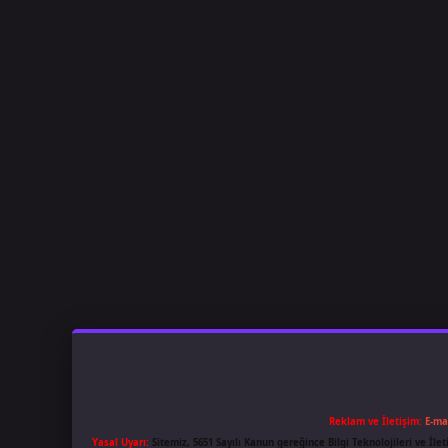
Reklam ve İletişim:
E-ma
Yasal Uyarı:
Sitemiz, 5651 Sayılı Kanun gereğince Bilgi Teknolojileri ve İl