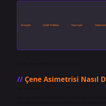
Anasayfa
Gizlilik Politikası
Yasal Uyarı
Hakkımızd
Etiket:
Çene yamukluğu için ne yapılmalı
Çene Asimetrisi Nasıl Dü
Tarih: Ocak 16, 2025
Çene asimetrisi ameliyatsız düzelir mi? Botoks cerrahi ol
operasyon zahmetsizdir ve tedavi konforu üst düzeydedir