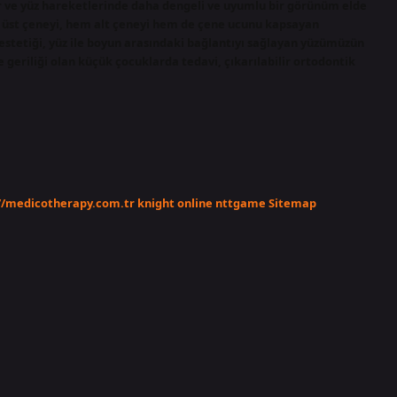
lır ve yüz hareketlerinde daha dengeli ve uyumlu bir görünüm elde
em üst çeneyi, hem alt çeneyi hem de çene ucunu kapsayan
 estetiği, yüz ile boyun arasındaki bağlantıyı sağlayan yüzümüzün
ene geriliği olan küçük çocuklarda tedavi, çıkarılabilir ortodontik
//medicotherapy.com.tr
knight online
nttgame
Sitemap