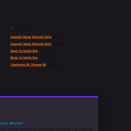
Son yorumlar
Insanlık Hangi Döneme Aittir
için
admin
Insanlık Hangi Döneme Aittir
için
Suat
Bayer In Sahibi Kim
için
admin
Bayer In Sahibi Kim
için
Selda
Çiselemek Mi Çilemek Mi
için
admin
egram: @karabul
enle, sitedeki içerikleri proaktif olarak denetleme veya araştırma