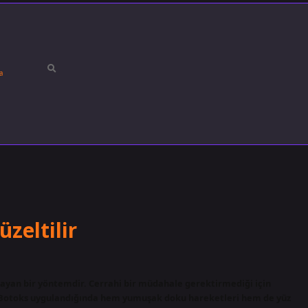
a
zeltilir
mayan bir yöntemdir. Cerrahi bir müdahale gerektirmediği için
. Botoks uygulandığında hem yumuşak doku hareketleri hem de yüz