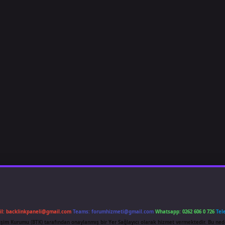
il:
backlinkpaneli@gmail.com
Teams:
forumhizmeti@gmail.com
Whatsapp: 0262 606 0 726
Tel
etişim Kurumu (BTK) tarafından onaylanmış bir Yer Sağlayıcı olarak hizmet vermektedir. Bu ned