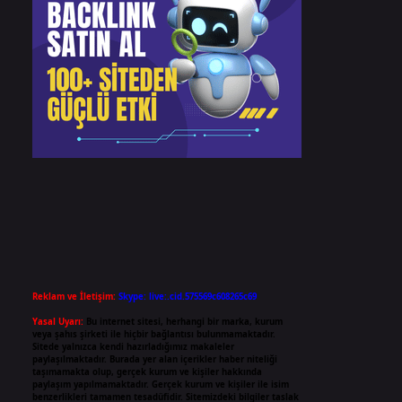
Reklam ve İletişim:
Skype: live:.cid.575569c608265c69
Yasal Uyarı:
Bu internet sitesi, herhangi bir marka, kurum
veya şahıs şirketi ile hiçbir bağlantısı bulunmamaktadır.
Sitede yalnızca kendi hazırladığımız makaleler
paylaşılmaktadır. Burada yer alan içerikler haber niteliği
taşımamakta olup, gerçek kurum ve kişiler hakkında
paylaşım yapılmamaktadır. Gerçek kurum ve kişiler ile isim
benzerlikleri tamamen tesadüfidir. Sitemizdeki bilgiler taslak