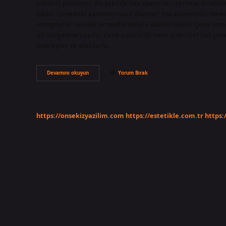
etkileri planlanır. Bu şekilde kas spazmları serbest bırakı
edilir. Çenedeki asimetri nasıl düzelir? Yüz asimetrisi; H
ortognatik cerrahi prosedürleriyle düzeltilebilir. Çene ucu
alt bölgesine yapılır. Çene eşitsizliği nasıl giderilir? Üst ç
apareyler ve plaklarla…
Çene
Devamını okuyun
Yorum Bırak
Asimetrisi
Nasıl
Düzeltilir
https://onsekizyazilim.com
https://estetikle.com.tr
https: