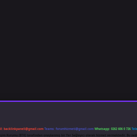
il:
backlinkpaneli@gmail.com
Teams:
forumhizmeti@gmail.com
Whatsapp: 0262 606 0 726
Tel
etişim Kurumu (BTK) tarafından onaylanmış bir Yer Sağlayıcı olarak hizmet vermektedir. Bu ned