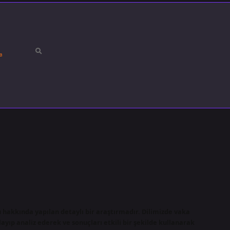
a
 hakkında yapılan detaylı bir araştırmadır. Dilimizde vaka
layıp analiz ederek ve sonuçları etkili bir şekilde kullanarak