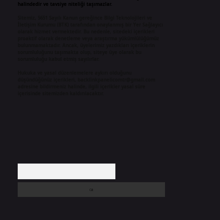
halindedir ve tavsiye niteliği taşımazlar.
Sitemiz, 5651 Sayılı Kanun gereğince Bilgi Teknolojileri ve
İletişim Kurumu (BTK) tarafından onaylanmış bir Yer Sağlayıcı
olarak hizmet vermektedir. Bu nedenle, sitedeki içerikleri
proaktif olarak denetleme veya araştırma yükümlülüğümüz
bulunmamaktadır. Ancak, üyelerimiz yazdıkları içeriklerin
sorumluluğunu taşımakta olup, siteye üye olarak bu
sorumluluğu kabul etmiş sayılırlar.
Hukuka ve yasal düzenlemelere aykırı olduğunu
düşündüğünüz içerikleri,
backlinkpanelicomtr@gmail.com
adresine bildirmeniz halinde, ilgili içerikler yasal süre
içerisinde sitemizden kaldırılacaktır.
Arama