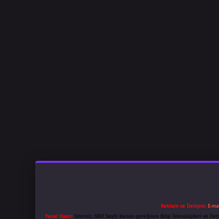
Reklam ve İletişim:
E-ma
Yasal Uyarı:
Sitemiz, 5651 Sayılı Kanun gereğince Bilgi Teknolojileri ve İl