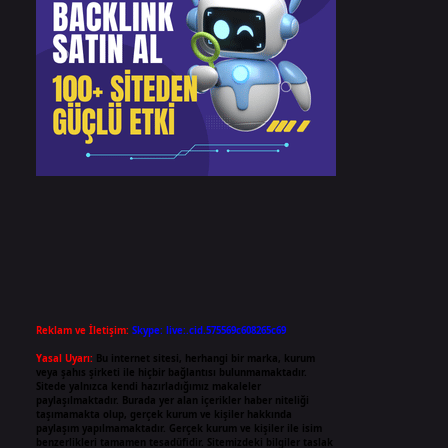
Reklam ve İletişim:
Skype: live:.cid.575569c608265c69
Yasal Uyarı:
Bu internet sitesi, herhangi bir marka, kurum
veya şahıs şirketi ile hiçbir bağlantısı bulunmamaktadır.
Sitede yalnızca kendi hazırladığımız makaleler
paylaşılmaktadır. Burada yer alan içerikler haber niteliği
taşımamakta olup, gerçek kurum ve kişiler hakkında
paylaşım yapılmamaktadır. Gerçek kurum ve kişiler ile isim
benzerlikleri tamamen tesadüfidir. Sitemizdeki bilgiler taslak