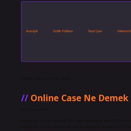
Anasayfa
Gizlilik Politikası
Yasal Uyarı
Hakkımızd
Etiket:
Case sistemi nedir
Online Case Ne Demek
Tarih: Şubat 3, 2025
Case yapmak ne demek? Bir vaka çalışması, belirli bir konu
çalışması olarak bilinen bir vaka çalışması, esasen veri top