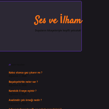
Ses ve İlham
Duyuların hikayeleriyle keyifli yolculuk!
Sidebar
ilbet giriş
famecasino
ilbet gi
Son Yazılar
Kabız olunca gaz çıkarır mı ?
Ağustos 7, 2026
Başakşehir’de neler var ?
Ağustos 6, 2026
Karekök 0 neye eşittir ?
Ağustos 5, 2026
Avalimdir çek örneği nedir ?
Ağustos 4, 2026