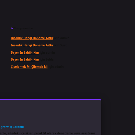
Son yorumlar
Insanlık Hangi Döneme Aittir
için
admin
Insanlık Hangi Döneme Aittir
için
Suat
Bayer In Sahibi Kim
için
admin
Bayer In Sahibi Kim
için
Selda
Çiselemek Mi Çilemek Mi
için
admin
egram: @karabul
enle, sitedeki içerikleri proaktif olarak denetleme veya araştırma