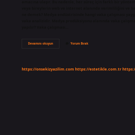
amacına ulaşır. Bu nedenle, her süreç için farklı bir yöntem 
veya bireylerin web ve internet alanında verimliliğini ve b
ne demek? Medya endüstrisinde hangi vaka çalışması yaygın
vaka analizidir. Medya prodüksiyonu alanında vaka çalışması
yapılır? Vaka çalışması…
Online
Devamını okuyun
Yorum Bırak
Case
Ne
Demek
https://onsekizyazilim.com
https://estetikle.com.tr
https: