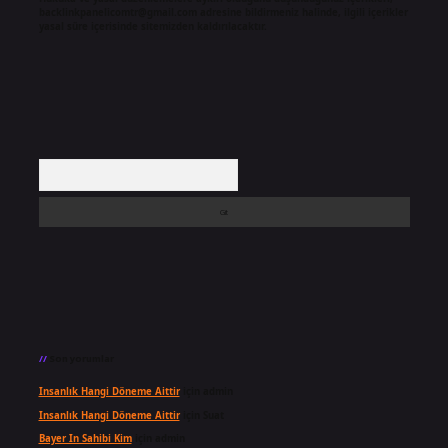
backlinkpanelicomtr@gmail.com
adresine bildirmeniz halinde, ilgili içerikler
yasal süre içerisinde sitemizden kaldırılacaktır.
Arama
Son yorumlar
Insanlık Hangi Döneme Aittir
için
admin
Insanlık Hangi Döneme Aittir
için
Suat
Bayer In Sahibi Kim
için
admin