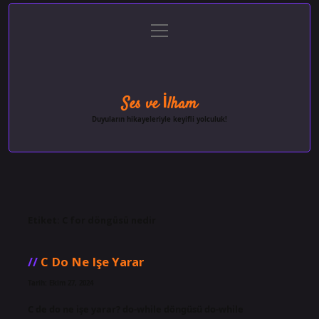
menüyü
Anasayfa
Gizlilik Politikası
Yasal Uyarı
aç
Hakkımızda
Ses ve İlham
Duyuların hikayeleriyle keyifli yolculuk!
Etiket:
C for döngüsü nedir
C Do Ne Işe Yarar
Tarih: Ekim 27, 2024
C de do ne işe yarar? do-while döngüsü do-while