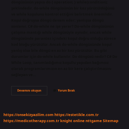
döngüsünün yapısı do { operation; } while(condition);
şeklindedir. do-while döngüsünün bir kez yürütüldüğünü
ve while koşulunu kontrol ettiğini belirtmek önemlidir.
Koşul doğruysa döngü devam eder; yanlışsa döngü
sonlanır. C# do-while ne işe yarar? Do-while döngüsünün
çalışma mantığı while döngüsüyle aynıdır, ancak while
döngüsünde parantez içindeki koşul doğru olduğu sürece
kod bloğu yürütülür. Ancak do-while döngüsünde koşul
yanlış olsa bile döngü en az bir kez yürütülür. Bu gibi
durumlar için do-while kullanılır. Do döngüsü nedir? C# Do
While Loop, tanımladığımız koşullu yapıdan bağımsız
olarak programlarımızın en az bir kere çalıştırılmasını
sağlayan ve…
C
Devamını okuyun
Yorum Bırak
Do
Ne
Işe
Yarar
https://onsekizyazilim.com
https://estetikle.com.tr
https://medicotherapy.com.tr
knight online
nttgame
Sitemap