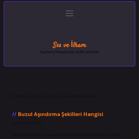
menüyü
Anasayfa
Gizlilik Politikası
Yasal Uyarı
aç
Hakkımızda
Ses ve İlham
Duyuların hikayeleriyle keyifli yolculuk!
Etiket:
Buzullar yeryüzü nasıl şekillendirir
Buzul Aşındırma Şekilleri Hangisi
Tarih: Ocak 16, 2025
Aşağıdakilerden hangisi buzul aşındırma şekillerinden