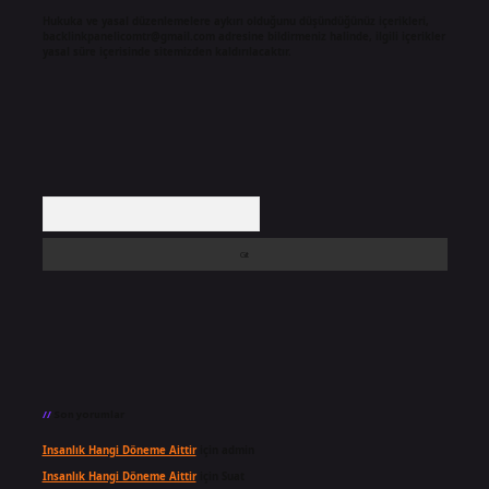
Hukuka ve yasal düzenlemelere aykırı olduğunu düşündüğünüz içerikleri,
backlinkpanelicomtr@gmail.com
adresine bildirmeniz halinde, ilgili içerikler
yasal süre içerisinde sitemizden kaldırılacaktır.
Arama
Son yorumlar
Insanlık Hangi Döneme Aittir
için
admin
Insanlık Hangi Döneme Aittir
için
Suat