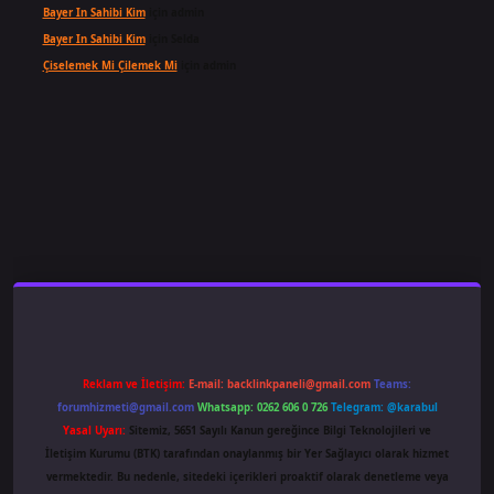
Bayer In Sahibi Kim
için
admin
Bayer In Sahibi Kim
için
Selda
Çiselemek Mi Çilemek Mi
için
admin
ş
famecasino
ilbet giriş
www.betexper.xyz/
Reklam ve İletişim:
E-mail:
backlinkpaneli@gmail.com
Teams:
forumhizmeti@gmail.com
Whatsapp: 0262 606 0 726
Telegram: @karabul
Yasal Uyarı:
Sitemiz, 5651 Sayılı Kanun gereğince Bilgi Teknolojileri ve
İletişim Kurumu (BTK) tarafından onaylanmış bir Yer Sağlayıcı olarak hizmet
vermektedir. Bu nedenle, sitedeki içerikleri proaktif olarak denetleme veya