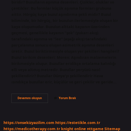
biridir? Buzulların aşınma desenleri. Çizikler, oluklar ve
çentikler: Bu formlar küçük aşınma formları grubuna
aittir. Hörgüç kaya buzul aşındırma şekli midir? Buzul
biliminde, bir hörgüç, bir buzulun ilerlemesiyle oluşan bir
kaya oluşumudur. Buzulun alttaki kayanın üzerinden
geçmesi, genellikle kayanın “şok” (yukarı akış)
tarafındaki aşınma ve “lee” (aşağı akış) tarafındaki
parçalanma sonucu oluşan asimetrik aşınma desenleri
üretir. Buzul biriktirmesiyle oluşan yer şekilleri hangileri?
Buzul birikim desenleri: Moren: Aşındıran malzemelerin
birikmesiyle oluşur. Buzullar eridikçe ortalama kalınlığı
elli veya altmış metredir. Buzullar yeryüzü nasıl
şekillendirir? Buzullar Dünya’yı şekillendirir Hava
ısındıkça buzullar erir, küçülür ve geri çekilir ve geride…
Buzul
Devamını okuyun
Yorum Bırak
Aşındırma
Şekilleri
Hangisi
https://onsekizyazilim.com
https://estetikle.com.tr
https://medicotherapy.com.tr
knight online
nttgame
Sitemap