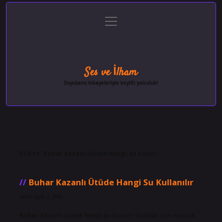
menüyü
Anasayfa
Gizlilik Politikası
Yasal Uyarı
aç
Hakkımızda
Ses ve İlham
Duyuların hikayeleriyle keyifli yolculuk!
Etiket:
Buhar kazanlı ütüye hangi su konur
Buhar Kazanlı Ütüde Hangi Su Kullanılır
Tarih: Eylül 7, 2024
Buhar kazanlı ütüye hangi su konur? Ütünüz için musluk