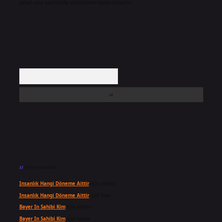
yasal süre içerisinde sitemizden kaldırılacaktır.
Arama
Son yorumlar
Insanlık Hangi Döneme Aittir
için
admin
Insanlık Hangi Döneme Aittir
için
Suat
Bayer In Sahibi Kim
için
admin
Bayer In Sahibi Kim
için
Selda