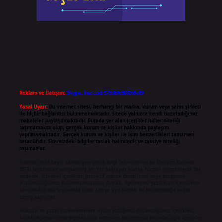
Reklam ve İletişim:
Skype: live:.cid.575569c608265c69
Yasal Uyarı:
Bu internet sitesi, herhangi bir marka, kurum veya şahıs şirketi
ile hiçbir bağlantısı bulunmamaktadır. Sitede yalnızca kendi hazırladığımız
makaleler paylaşılmaktadır. Burada yer alan içerikler haber niteliği
taşımamakta olup, gerçek kurum ve kişiler hakkında paylaşım
yapılmamaktadır. Gerçek kurum ve kişiler ile isim benzerlikleri tamamen
tesadüfidir. Sitemizdeki bilgiler taslak halindedir ve tavsiye niteliği
taşımazlar.
Sitemiz, 5651 Sayılı Kanun gereğince Bilgi Teknolojileri ve İletişim Kurumu
(BTK) tarafından onaylanmış bir Yer Sağlayıcı olarak hizmet vermektedir. Bu
nedenle, sitedeki içerikleri proaktif olarak denetleme veya araştırma
yükümlülüğümüz bulunmamaktadır. Ancak, üyelerimiz yazdıkları içeriklerin
sorumluluğunu taşımakta olup, siteye üye olarak bu sorumluluğu kabul
etmiş sayılırlar.
Hukuka ve yasal düzenlemelere aykırı olduğunu düşündüğünüz içerikleri,
backlinkpanelicomtr@gmail.com
adresine bildirmeniz halinde, ilgili içerikler