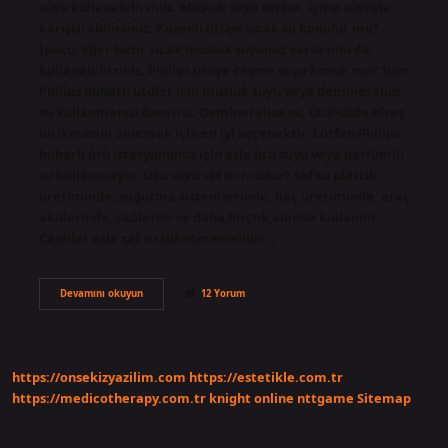
suyu kullanabilirsiniz. Musluk suyu sertse, içme suyuyla
karıştırabilirsiniz. Kazanlı ütüye sıcak su konulur mu?
İpucu: Eğer hazır sıcak musluk suyunuz varsa onu da
kullanabilirsiniz. Philips ütüye çeşme suyu konur mu? Tüm
Philips buharlı ütüler için musluk suyu veya demineralize
su kullanmanızı öneririz. Demineralize su, ütünüzde kireç
birikmesini önlemek için en iyi seçenektir. Lütfen Philips
buharlı ütü istasyonunuz için asla ütü suyu veya parfümlü
su kullanmayın. Ütü suyu saf su mudur? Saf su plastik
üretiminde, soğutma sistemlerinde, ilaç üretiminde, araç
akülerinde, ütülerde ve daha birçok alanda kullanılır.
Canlılar asla saf su tüketmemelidir.…
Buhar
Devamını okuyun
12 Yorum
Kazanlı
Ütüde
Hangi
Su
Kullanılır
https://onsekizyazilim.com
https://estetikle.com.tr
https://medicotherapy.com.tr
knight online
nttgame
Sitemap