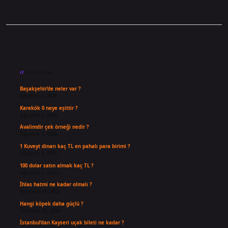
Sidebar
Son Yazılar
Başakşehir’de neler var ?
Ağustos 6, 2026
Karekök 0 neye eşittir ?
Ağustos 5, 2026
Avalimdir çek örneği nedir ?
Ağustos 4, 2026
1 Kuveyt dinarı kaç TL en pahalı para birimi ?
Ağustos 3, 2026
100 dolar satın almak kaç TL ?
Ağustos 3, 2026
İhlas hatmi ne kadar olmalı ?
Temmuz 31, 2026
Hangi köpek daha güçlü ?
Temmuz 30, 2026
İstanbul’dan Kayseri uçak bileti ne kadar ?