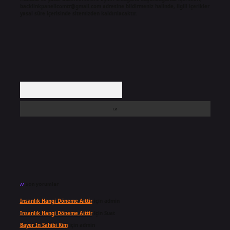
backlinkpanelicomtr@gmail.com
adresine bildirmeniz halinde, ilgili içerikler
yasal süre içerisinde sitemizden kaldırılacaktır.
Arama
Son yorumlar
Insanlık Hangi Döneme Aittir
için
admin
Insanlık Hangi Döneme Aittir
için
Suat
Bayer In Sahibi Kim
için
admin