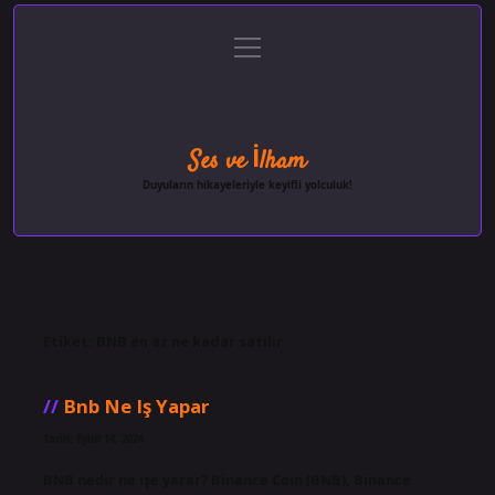
menüyü
Anasayfa
Gizlilik Politikası
Yasal Uyarı
aç
Hakkımızda
Ses ve İlham
Duyuların hikayeleriyle keyifli yolculuk!
Etiket:
BNB en az ne kadar satılır
Bnb Ne Iş Yapar
Tarih: Eylül 14, 2024
BNB nedir ne işe yarar? Binance Coin (BNB), Binance