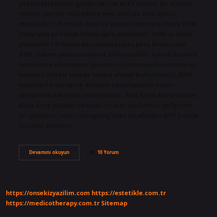
şirketi tarafından geliştirilen ve BEP2 tabanlı bir altyapı
modeli üzerine inşa edilen yeni nesil bir blok zinciri
modelidir. 1,3 milyar dolarlık piyasa değeriyle (Ocak 2018
itibarıyla) en büyük kripto para borsasıydı. BNB ile neler
yapılabilir? Binance borsasının kripto para birimi olan
BNB, ödeme yöntemi olarak kullanılabilir. Ayrıca Binance
borsasında alım/satım işlemleri için komisyon ücretlerini
ödemek için bir hizmet tokeni olarak kullanılabilir. BNB
tokenleri kullanarak Binance Launchpad’de token
satışlarına katılmak mümkündür. BNB kime ait? Binance,
daha önce yüksek frekanslı ticaret yazılımları geliştiren
bir geliştirici olan Changpeng Zhao tarafından 2017 yılında
kuruldu. Binance…
Bnb
Devamını okuyun
10 Yorum
Ne
Iş
Yapar
https://onsekizyazilim.com
https://estetikle.com.tr
https://medicotherapy.com.tr
Sitemap