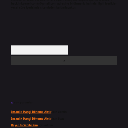
backlinkpanelicomtr@gmail.com
adresine bildirmeniz halinde, ilgili içerikler
yasal süre içerisinde sitemizden kaldırılacaktır.
Arama
Son yorumlar
Insanlık Hangi Döneme Aittir
için
admin
Insanlık Hangi Döneme Aittir
için
Suat
Bayer In Sahibi Kim
için
admin