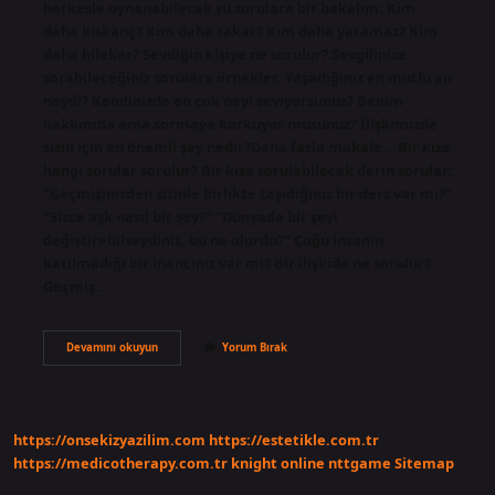
herkesle oynanabilecek şu sorulara bir bakalım: Kim
daha kıskanç? Kim daha sakar? Kim daha yaramaz? Kim
daha hilekar? Sevdiğin kişiye ne sorulur? Sevgilinize
sorabileceğiniz sorulara örnekler. Yaşadığınız en mutlu an
neydi? Kendinizde en çok neyi seviyorsunuz? Benim
hakkımda ama sormaya korkuyor musunuz? İlişkimizde
sizin için en önemli şey nedir?Daha fazla makale… Bir kıza
hangi sorular sorulur? Bir kıza sorulabilecek derin sorular:
“Geçmişinizden sizinle birlikte taşıdığınız bir ders var mı?”
“Sizce aşk nasıl bir şey?” “Dünyada bir şeyi
değiştirebilseydiniz, bu ne olurdu?” Çoğu insanın
katılmadığı bir inancınız var mı? Bir ilişkide ne sorulur?
Geçmiş…
Kim
Devamını okuyun
Yorum Bırak
Daha
Çok
Challenge
Soruları
https://onsekizyazilim.com
https://estetikle.com.tr
https://medicotherapy.com.tr
knight online
nttgame
Sitemap