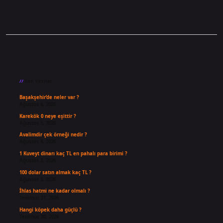
Sidebar
Son Yazılar
Başakşehir’de neler var ?
Ağustos 6, 2026
Karekök 0 neye eşittir ?
Ağustos 5, 2026
Avalimdir çek örneği nedir ?
Ağustos 4, 2026
1 Kuveyt dinarı kaç TL en pahalı para birimi ?
Ağustos 3, 2026
100 dolar satın almak kaç TL ?
Ağustos 3, 2026
İhlas hatmi ne kadar olmalı ?
Temmuz 31, 2026
Hangi köpek daha güçlü ?
Temmuz 30, 2026