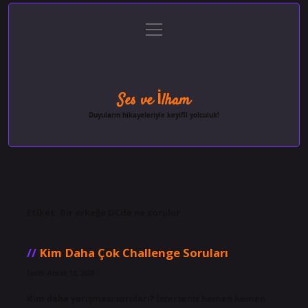
menüyü
Anasayfa
Gizlilik Politikası
Yasal Uyarı
aç
Hakkımızda
Ses ve İlham
Duyuların hikayeleriyle keyifli yolculuk!
Etiket:
Bir erkeğe DCde ne sorulur
Kim Daha Çok Challenge Soruları
Tarih: Aralık 19, 2024
Kim daha yarışması soruları? İsterseniz hemen hemen