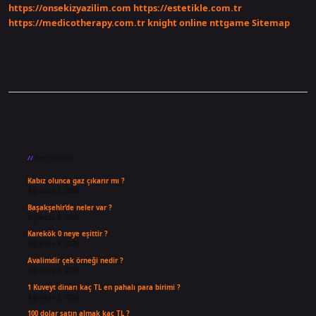
https://onsekizyazilim.com
https://estetikle.com.tr
https://medicotherapy.com.tr
knight online
nttgame
Sitemap
Sidebar
Son Yazılar
Kabız olunca gaz çıkarır mı ?
Ağustos 7, 2026
Başakşehir’de neler var ?
Ağustos 6, 2026
Karekök 0 neye eşittir ?
Ağustos 5, 2026
Avalimdir çek örneği nedir ?
Ağustos 4, 2026
1 Kuveyt dinarı kaç TL en pahalı para birimi ?
Ağustos 3, 2026
100 dolar satın almak kaç TL ?