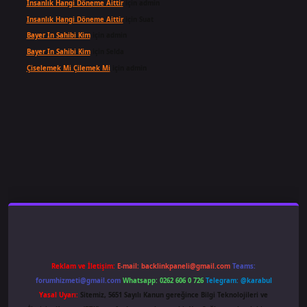
Insanlık Hangi Döneme Aittir
için
admin
Insanlık Hangi Döneme Aittir
için
Suat
Bayer In Sahibi Kim
için
admin
Bayer In Sahibi Kim
için
Selda
Çiselemek Mi Çilemek Mi
için
admin
iş
famecasino
ilbet giriş
www.betexper.xyz/
Reklam ve İletişim:
E-mail:
backlinkpaneli@gmail.com
Teams:
forumhizmeti@gmail.com
Whatsapp: 0262 606 0 726
Telegram: @karabul
Yasal Uyarı:
Sitemiz, 5651 Sayılı Kanun gereğince Bilgi Teknolojileri ve