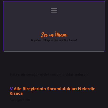
menüyü
Anasayfa
Gizlilik Politikası
Yasal Uyarı
aç
Hakkımızda
Ses ve İlham
Duyuların hikayeleriyle keyifli yolculuk!
Etiket:
Bir çocuğun evdeki sorumlulukları nelerdir
Aile Bireylerinin Sorumlulukları Nelerdir
Kısaca
Tarih: Eylül 7, 2024