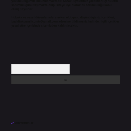
yükümlülüğümüz bulunmamaktadır. Ancak, üyelerimiz yazdıkları içeriklerin
sorumluluğunu taşımakta olup, siteye üye olarak bu sorumluluğu kabul
etmiş sayılırlar.
Hukuka ve yasal düzenlemelere aykırı olduğunu düşündüğünüz içerikleri,
backlinkpanelicomtr@gmail.com
adresine bildirmeniz halinde, ilgili içerikler
yasal süre içerisinde sitemizden kaldırılacaktır.
Arama
Son yorumlar