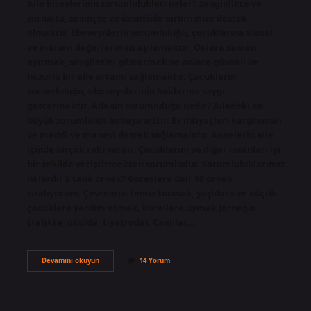
Aile bireylerinin sorumlulukları neler? Zenginlikte ve
zorlukta, sevinçte ve üzüntüde birbirimize destek
olmaktır. Ebeveynlerin sorumluluğu, çocuklarına ulusal
ve manevi değerlerimizi aşılamaktır. Onlara zaman
ayırmak, sevgilerini göstermek ve onlara güvenli ve
huzurlu bir aile ortamı sağlamaktır. Çocukların
sorumluluğu, ebeveynlerinin haklarına saygı
göstermektir. Ailenin sorumluluğu nedir? Ailedeki en
büyük sorumluluk babaya aittir. Ev ihtiyaçları karşılamalı
ve maddi ve manevi destek sağlamalıdır. Annelerin aile
içinde birçok rolü vardır. Çocuklarını ve diğer insanları iyi
bir şekilde yetiştirmekten sorumludur. Sorumluluklarımız
nelerdir 5 tane örnek? Görevlere dair 10 örnek
sıralıyorum: Çevremizi temiz tutmak, yaşlılara ve küçük
çocuklara yardım etmek, kurallara uymak (örneğin
trafikte, okulda, tiyatroda). Canlılar.…
Aile
Devamını okuyun
14 Yorum
Bireylerinin
Sorumlulukları
Nelerdir
Kısaca