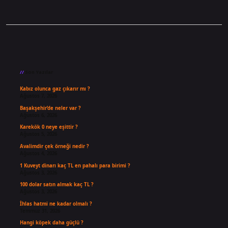
Sidebar
Son Yazılar
Kabız olunca gaz çıkarır mı ?
Ağustos 7, 2026
Başakşehir’de neler var ?
Ağustos 6, 2026
Karekök 0 neye eşittir ?
Ağustos 5, 2026
Avalimdir çek örneği nedir ?
Ağustos 4, 2026
1 Kuveyt dinarı kaç TL en pahalı para birimi ?
Ağustos 3, 2026
100 dolar satın almak kaç TL ?
Ağustos 3, 2026
İhlas hatmi ne kadar olmalı ?
Temmuz 31, 2026
Hangi köpek daha güçlü ?