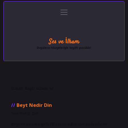
menüyü
Anasayfa
Gizlilik Politikası
Yasal Uyarı
aç
Hakkımızda
Ses ve İlham
Duyuların hikayeleriyle keyifli yolculuk!
Etiket:
Beyti anlami ne
Beyt Nedir Din
Tarih: Ekim 29, 2024
Beyt ne anlama gelir? Bu tabir Kâbe için kullanılır ve