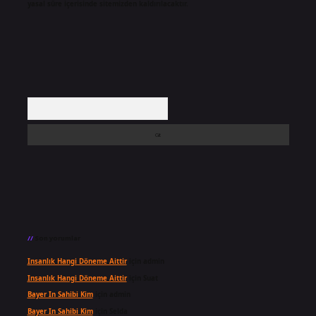
yasal süre içerisinde sitemizden kaldırılacaktır.
Arama
Son yorumlar
Insanlık Hangi Döneme Aittir
için
admin
Insanlık Hangi Döneme Aittir
için
Suat
Bayer In Sahibi Kim
için
admin
Bayer In Sahibi Kim
için
Selda