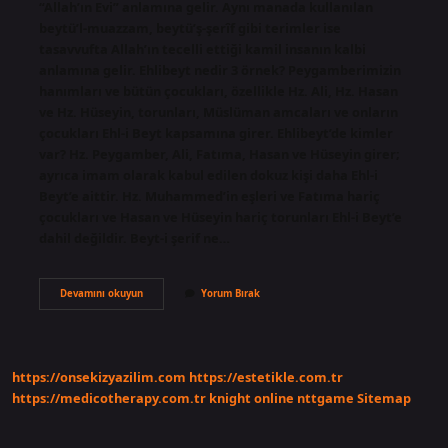
“Allah’ın Evi” anlamına gelir. Aynı manada kullanılan
beytü’l-muazzam, beytü’ş-şerîf gibi terimler ise
tasavvufta Allah’ın tecelli ettiği kamil insanın kalbi
anlamına gelir. Ehlibeyt nedir 3 örnek? Peygamberimizin
hanımları ve bütün çocukları, özellikle Hz. Ali, Hz. Hasan
ve Hz. Hüseyin, torunları, Müslüman amcaları ve onların
çocukları Ehl-i Beyt kapsamına girer. Ehlibeyt’de kimler
var? Hz. Peygamber, Ali, Fatıma, Hasan ve Hüseyin girer;
ayrıca imam olarak kabul edilen dokuz kişi daha Ehl-i
Beyt’e aittir. Hz. Muhammed’in eşleri ve Fatıma hariç
çocukları ve Hasan ve Hüseyin hariç torunları Ehl-i Beyt’e
dahil değildir. Beyt-i şerif ne…
Beyt
Devamını okuyun
Yorum Bırak
Nedir
Din
https://onsekizyazilim.com
https://estetikle.com.tr
https://medicotherapy.com.tr
knight online
nttgame
Sitemap