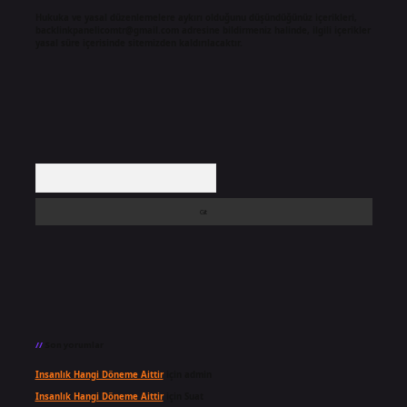
Hukuka ve yasal düzenlemelere aykırı olduğunu düşündüğünüz içerikleri,
backlinkpanelicomtr@gmail.com
adresine bildirmeniz halinde, ilgili içerikler
yasal süre içerisinde sitemizden kaldırılacaktır.
Arama
Son yorumlar
Insanlık Hangi Döneme Aittir
için
admin
Insanlık Hangi Döneme Aittir
için
Suat