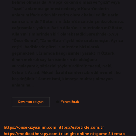
kelime olmasa da, Arapça kökenli olması ve “gizli” veya
“içsel” anlamına gelmesi nedeniyle Kuran’ın derin
anlamını ifade eden bir terim olarak kabul edilir. Batin
ismi caiz midir? Batin ismi İslam’da caizdir çünkü olumsuz
çağrışımları yoktur. Batin Allah’ın isimlerinden mi? Batın,
Allah’ın isimlerinden biri olarak Hadid Suresi’nde (57/3)
“Önce-Sonra”, “Zahir-Batın” şeklinde sıralanmıştır. Ayrıca
çeşitli hadislerde güzel isimlerden biri olarak
geçmektedir. İslamda hangi isimler yasaktır? Öztürk,
dinen mekruh sayılan isimlerin de olduğunu
vurgulayarak, sözlerini şöyle sürdürdü: “Resul, Nebi,
Cebrail, Azrail, Mikail, İsrafil isimleri zikredilmemeli, bu
hoş değildir.” Samet ismi, kimseye muhtaç olmayan
anlamına…
El
Devamını okuyun
Yorum Bırak
Batın
Ismi
Konulur
Mu
https://onsekizyazilim.com
https://estetikle.com.tr
https://medicotherapy.com.tr
knight online
nttgame
Sitemap