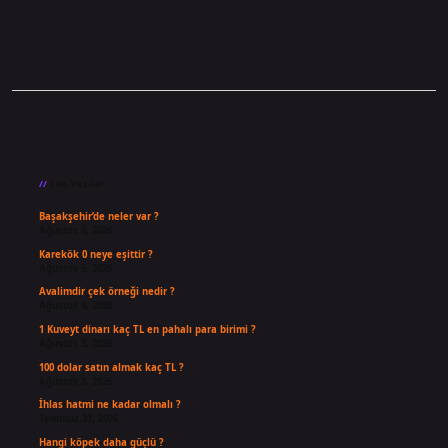
Sidebar
Son Yazılar
Başakşehir’de neler var ?
Ağustos 6, 2026
Karekök 0 neye eşittir ?
Ağustos 5, 2026
Avalimdir çek örneği nedir ?
Ağustos 4, 2026
1 Kuveyt dinarı kaç TL en pahalı para birimi ?
Ağustos 3, 2026
100 dolar satın almak kaç TL ?
Ağustos 3, 2026
İhlas hatmi ne kadar olmalı ?
Temmuz 31, 2026
Hangi köpek daha güçlü ?