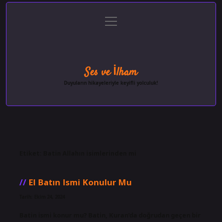
menüyü
Anasayfa
Gizlilik Politikası
Yasal Uyarı
aç
Hakkımızda
Ses ve İlham
Duyuların hikayeleriyle keyifli yolculuk!
Etiket:
Batin Allahın isimlerinden mi
El Batın Ismi Konulur Mu
Tarih: Ekim 24, 2024
Batin ismi konur mu? Batin, Kuran’da doğrudan geçen bir