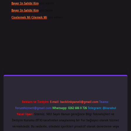
Bayer In Sahibi Kim
için
admin
Bayer In Sahibi Kim
için
Selda
Çiselemek Mi Çilemek Mi
için
admin
ş
famecasino
ilbet giriş
www.betexper.xyz/
Reklam ve İletişim:
E-mail:
backlinkpaneli@gmail.com
Teams:
forumhizmeti@gmail.com
Whatsapp: 0262 606 0 726
Telegram: @karabul
Yasal Uyarı:
Sitemiz, 5651 Sayılı Kanun gereğince Bilgi Teknolojileri ve
İletişim Kurumu (BTK) tarafından onaylanmış bir Yer Sağlayıcı olarak hizmet
vermektedir. Bu nedenle, sitedeki içerikleri proaktif olarak denetleme veya