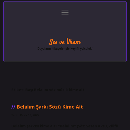
menüyü
Anasayfa
Gizlilik Politikası
Yasal Uyarı
aç
Hakkımızda
Ses ve İlham
Duyuların hikayeleriyle keyifli yolculuk!
Etiket:
Başı Belalım söz müzik kime ait
Belalım Şarkı Sözü Kime Ait
Tarih: Ocak 16, 2025
Belalım şarkısı kime ait? “Belalım” (Söz: Sezen Aksu, Zülfü