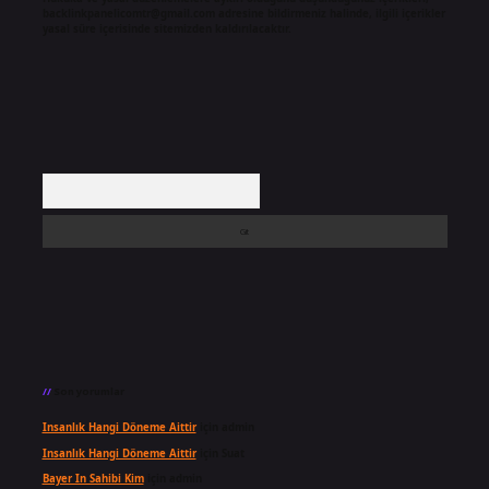
backlinkpanelicomtr@gmail.com
adresine bildirmeniz halinde, ilgili içerikler
yasal süre içerisinde sitemizden kaldırılacaktır.
Arama
Son yorumlar
Insanlık Hangi Döneme Aittir
için
admin
Insanlık Hangi Döneme Aittir
için
Suat
Bayer In Sahibi Kim
için
admin