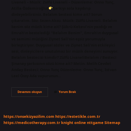
Livaneli – Müzik: Zülfü Livaneli – Düzenleme: Onno Tunç,
Atilla Özdemiroğlu)
Şarkıyı sola kaydırıp
dinleyebilirsiniz. Belalım bestesi kime ait? Sorun
çıkaralım. Söz: Sezen Aksu. Müzik: Zülfü Livaneli. Belalım
benim söz müzik kime ait? Şükrü Kekevi’nin yazdığı ve
Emrah’ın bestelediği “Belalım Benim”, Emrah’ın duygusal
ve samimi müziğini Ziynet Sali’nin eşsiz yorumuyla
birleştiriyor. Duygusal sözler ve Ziynet Sali’nin etkileyici
sesi, dinleyicilere unutulmaz bir müzik deneyimi sunuyor.
Belalım bestecisi kimdir? Zülfü LivaneliBelalım / Besteci
Şinanay şarkısının sözü kime ait? Metin: Melih Cevdet
Anday Besteci: Onno Tunç Düzenleme: Onno Tunç, Istvan
Leel Össy Ada vapurunun…
Belalım
Devamını okuyun
Yorum Bırak
Şarkı
Sözü
Kime
Ait
https://onsekizyazilim.com
https://estetikle.com.tr
https://medicotherapy.com.tr
knight online
nttgame
Sitemap