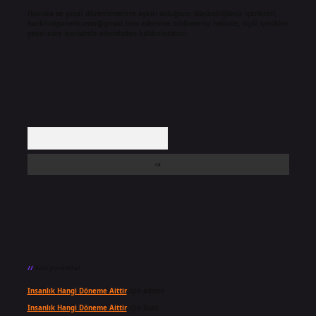
Hukuka ve yasal düzenlemelere aykırı olduğunu düşündüğünüz içerikleri,
backlinkpanelicomtr@gmail.com
adresine bildirmeniz halinde, ilgili içerikler
yasal süre içerisinde sitemizden kaldırılacaktır.
Arama
Son yorumlar
Insanlık Hangi Döneme Aittir
için
admin
Insanlık Hangi Döneme Aittir
için
Suat