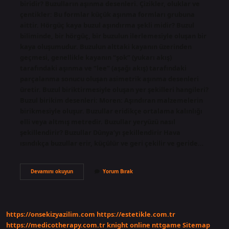
biridir? Buzulların aşınma desenleri. Çizikler, oluklar ve
çentikler: Bu formlar küçük aşınma formları grubuna
aittir. Hörgüç kaya buzul aşındırma şekli midir? Buzul
biliminde, bir hörgüç, bir buzulun ilerlemesiyle oluşan bir
kaya oluşumudur. Buzulun alttaki kayanın üzerinden
geçmesi, genellikle kayanın “şok” (yukarı akış)
tarafındaki aşınma ve “lee” (aşağı akış) tarafındaki
parçalanma sonucu oluşan asimetrik aşınma desenleri
üretir. Buzul biriktirmesiyle oluşan yer şekilleri hangileri?
Buzul birikim desenleri: Moren: Aşındıran malzemelerin
birikmesiyle oluşur. Buzullar eridikçe ortalama kalınlığı
elli veya altmış metredir. Buzullar yeryüzü nasıl
şekillendirir? Buzullar Dünya’yı şekillendirir Hava
ısındıkça buzullar erir, küçülür ve geri çekilir ve geride…
Buzul
Devamını okuyun
Yorum Bırak
Aşındırma
Şekilleri
Hangisi
https://onsekizyazilim.com
https://estetikle.com.tr
https://medicotherapy.com.tr
knight online
nttgame
Sitemap