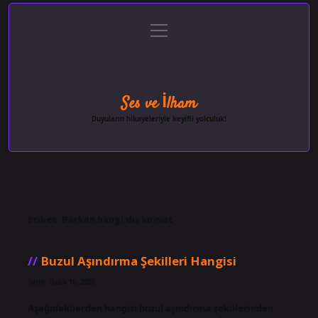
menüyü
Anasayfa
Gizlilik Politikası
Yasal Uyarı
aç
Hakkımızda
Ses ve İlham
Duyuların hikayeleriyle keyifli yolculuk!
Etiket:
Barkan hangi dış kuvvet
Buzul Aşındırma Şekilleri Hangisi
Tarih: Ocak 16, 2025
Aşağıdakilerden hangisi buzul aşındırma şekillerinden