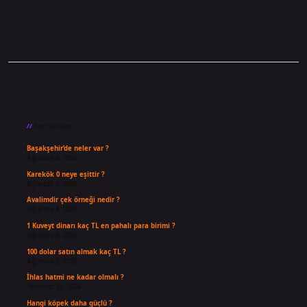
Sidebar
Son Yazılar
Başakşehir’de neler var ?
Ağustos 6, 2026
Karekök 0 neye eşittir ?
Ağustos 5, 2026
Avalimdir çek örneği nedir ?
Ağustos 4, 2026
1 Kuveyt dinarı kaç TL en pahalı para birimi ?
Ağustos 3, 2026
100 dolar satın almak kaç TL ?
Ağustos 3, 2026
İhlas hatmi ne kadar olmalı ?
Temmuz 31, 2026
Hangi köpek daha güçlü ?