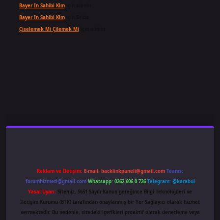
Bayer In Sahibi Kim
için
admin
Bayer In Sahibi Kim
için
Selda
Çiselemek Mi Çilemek Mi
için
admin
ş
famecasino
ilbet giriş
www.betexper.xyz/
Reklam ve İletişim:
E-mail:
backlinkpaneli@gmail.com
Teams:
forumhizmeti@gmail.com
Whatsapp: 0262 606 0 726
Telegram: @karabul
Yasal Uyarı:
Sitemiz, 5651 Sayılı Kanun gereğince Bilgi Teknolojileri ve
İletişim Kurumu (BTK) tarafından onaylanmış bir Yer Sağlayıcı olarak hizmet
vermektedir. Bu nedenle, sitedeki içerikleri proaktif olarak denetleme veya