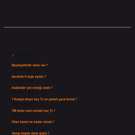
Sidebar
Son Yazılar
Başakşehir’de neler var ?
Ağustos 6, 2026
Karekök 0 neye eşittir ?
Ağustos 5, 2026
Avalimdir çek örneği nedir ?
Ağustos 4, 2026
1 Kuveyt dinarı kaç TL en pahalı para birimi ?
Ağustos 3, 2026
100 dolar satın almak kaç TL ?
Ağustos 3, 2026
İhlas hatmi ne kadar olmalı ?
Temmuz 31, 2026
Hangi köpek daha güçlü ?