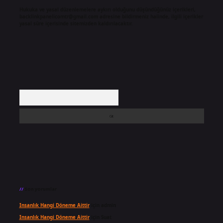
Hukuka ve yasal düzenlemelere aykırı olduğunu düşündüğünüz içerikleri,
backlinkpanelicomtr@gmail.com
adresine bildirmeniz halinde, ilgili içerikler
yasal süre içerisinde sitemizden kaldırılacaktır.
Arama
Son yorumlar
Insanlık Hangi Döneme Aittir
için
admin
Insanlık Hangi Döneme Aittir
için
Suat