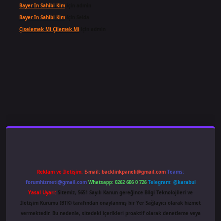
Bayer In Sahibi Kim
için
admin
Bayer In Sahibi Kim
için
Selda
Çiselemek Mi Çilemek Mi
için
admin
er.xyz/
Reklam ve İletişim:
E-mail:
backlinkpaneli@gmail.com
Teams:
forumhizmeti@gmail.com
Whatsapp: 0262 606 0 726
Telegram: @karabul
Yasal Uyarı:
Sitemiz, 5651 Sayılı Kanun gereğince Bilgi Teknolojileri ve
İletişim Kurumu (BTK) tarafından onaylanmış bir Yer Sağlayıcı olarak hizmet
vermektedir. Bu nedenle, sitedeki içerikleri proaktif olarak denetleme veya