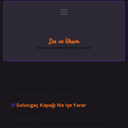
menüyü
Anasayfa
Gizlilik Politikası
Yasal Uyarı
aç
Hakkımızda
Ses ve İlham
Duyuların hikayeleriyle keyifli yolculuk!
Etiket:
Balıkların kalbi nerededir
Solungaç Kapağı Ne Işe Yarar
Tarih: Kasım 13, 2024
Solungaçları ne işe yarar? Solungaçlar geniş bir yüzey