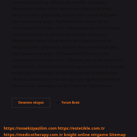
alanına sahiptir ve oldukça damarlıdır. Solungaç
filamentlerindeki kılcal damarlar sudan çözünmüş
oksijeni emer. Çözünmüş oksijen daha sonra doğrudan
kan dolaşımına geçer. Karbondioksit de salınır ve
solungaçlardan dışarı atılır. Solungaçlar geniş bir yüzey
alanına sahiptir ve oldukça damarlıdır. Solungaç
filamentlerindeki kılcal damarlar sudan çözünmüş
oksijeni emer. Çözünmüş oksijen daha sonra doğrudan
kan dolaşımına geçer. Karbondioksit de salınır ve
solungaçlardan dışarı atılır. Solungaç yarığı ne işe yarar?
Operkulum, vücutla birlikte solungaçları örten ve ağızdan
alınan suyun solungaçlardan geçmesine (suda bulunan
oksijeni solumak için) ve solungaç yarığından çıkmasına
izin veren bir solungaç yarığı oluşturur. Operkulum,…
Solungaç
Devamını okuyun
Yorum Bırak
Kapağı
Ne
Işe
Yarar
https://onsekizyazilim.com
https://estetikle.com.tr
https://medicotherapy.com.tr
knight online
nttgame
Sitemap