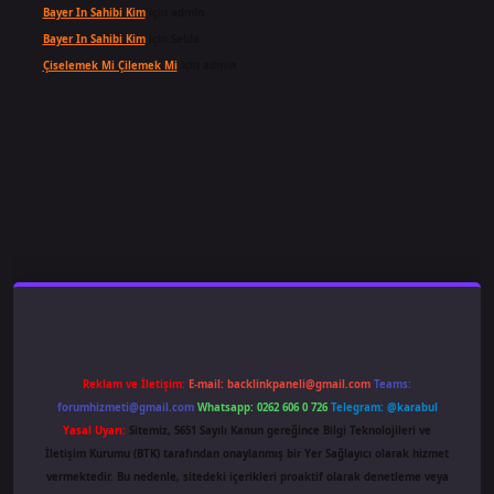
Bayer In Sahibi Kim
için
admin
Bayer In Sahibi Kim
için
Selda
Çiselemek Mi Çilemek Mi
için
admin
ş
famecasino
ilbet giriş
www.betexper.xyz/
Reklam ve İletişim:
E-mail:
backlinkpaneli@gmail.com
Teams:
forumhizmeti@gmail.com
Whatsapp: 0262 606 0 726
Telegram: @karabul
Yasal Uyarı:
Sitemiz, 5651 Sayılı Kanun gereğince Bilgi Teknolojileri ve
İletişim Kurumu (BTK) tarafından onaylanmış bir Yer Sağlayıcı olarak hizmet
vermektedir. Bu nedenle, sitedeki içerikleri proaktif olarak denetleme veya