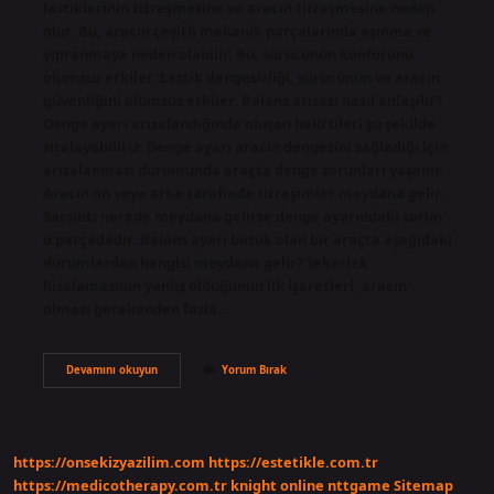
lastiklerinin titreşmesine ve aracın titreşmesine neden
olur. Bu, aracın çeşitli mekanik parçalarında aşınma ve
yıpranmaya neden olabilir. Bu, sürücünün konforunu
olumsuz etkiler. Lastik dengesizliği, sürücünün ve aracın
güvenliğini olumsuz etkiler. Balans arızası nasıl anlaşılır?
Denge ayarı arızalandığında oluşan belirtileri şu şekilde
sıralayabiliriz: Denge ayarı aracın dengesini sağladığı için
arızalanması durumunda araçta denge sorunları yaşanır.
Aracın ön veya arka tarafında titreşimler meydana gelir.
Sarsıntı nerede meydana gelirse denge ayarındaki sorun
o parçadadır. Balans ayarı bozuk olan bir araçta aşağıdaki
durumlardan hangisi meydana gelir? Tekerlek
hizalamasının yanlış olduğunun ilk işaretleri, aracın
olması gerekenden fazla…
Balansın
Devamını okuyun
Yorum Bırak
Bozuk
Olduğunu
Nasıl
Anlarız
https://onsekizyazilim.com
https://estetikle.com.tr
https://medicotherapy.com.tr
knight online
nttgame
Sitemap