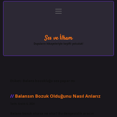
menüyü
Anasayfa
Gizlilik Politikası
Yasal Uyarı
aç
Hakkımızda
Ses ve İlham
Duyuların hikayeleriyle keyifli yolculuk!
Etiket:
Balans bozukluğu ses yapar mı
Balansın Bozuk Olduğunu Nasıl Anlarız
Tarih: Aralık 6, 2024
Balans bozuk olursa ne olur? Bu dengesizlik aracın