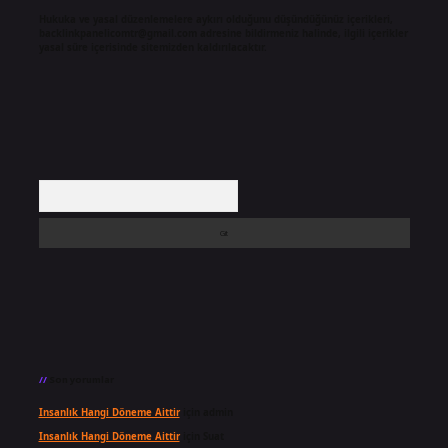
Hukuka ve yasal düzenlemelere aykırı olduğunu düşündüğünüz içerikleri,
backlinkpanelicomtr@gmail.com
adresine bildirmeniz halinde, ilgili içerikler
yasal süre içerisinde sitemizden kaldırılacaktır.
Arama
Son yorumlar
Insanlık Hangi Döneme Aittir
için
admin
Insanlık Hangi Döneme Aittir
için
Suat