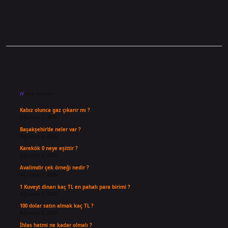
Sidebar
Son Yazılar
Kabız olunca gaz çıkarır mı ?
Ağustos 7, 2026
Başakşehir’de neler var ?
Ağustos 6, 2026
Karekök 0 neye eşittir ?
Ağustos 5, 2026
Avalimdir çek örneği nedir ?
Ağustos 4, 2026
1 Kuveyt dinarı kaç TL en pahalı para birimi ?
Ağustos 3, 2026
100 dolar satın almak kaç TL ?
Ağustos 3, 2026
İhlas hatmi ne kadar olmalı ?