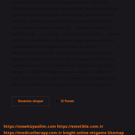
ulusun veya devletin kendi vatandaşları veya halkı
tarafından yönetilebilme yeteneğidir. Başka bir deyişle,
egemen haklar başka bir ulusun veya devletin elinde
değildir. Devletin temel özellikleri nelerdir? Devletin
Temel İlkeleri Cumhuriyetçilik: … Atatürk’e Bağlılık
Milliyetçilik: … 3. Laiklik: … Demokratik Devlet: … Genel
Oy İlkesi: Herkesin, hiçbir baskı veya zorlama altında
olmaksızın, kendi özgür iradesiyle seçimlere
katılabilmesi ilkesidir. Bağımsız devlet yapısı nedir?
Bağımsız devletler: Bunlar, dış ve iç egemenliklerinin
tamamına sahip olan devletlerdir. Bağımsız devletler
hangileri? SSCB’nin dağılmasından sonra 11 ülkenin
katılımıyla kurulan siyasi ve ekonomik bir topluluktur.
Katılımcı ülkeler Azerbaycan, Ermenistan, Belarus,…
Bağımsız
Devamını okuyun
12 Yorum
Devlet
Özellikleri
Nedir
https://onsekizyazilim.com
https://estetikle.com.tr
https://medicotherapy.com.tr
knight online
nttgame
Sitemap