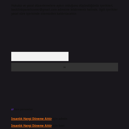
Hukuka ve yasal düzenlemelere aykırı olduğunu düşündüğünüz içerikleri,
backlinkpanelicomtr@gmail.com
adresine bildirmeniz halinde, ilgili içerikler
yasal süre içerisinde sitemizden kaldırılacaktır.
Arama
Son yorumlar
Insanlık Hangi Döneme Aittir
için
admin
Insanlık Hangi Döneme Aittir
için
Suat