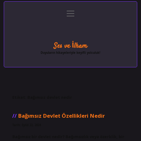
menüyü
Anasayfa
Gizlilik Politikası
Yasal Uyarı
aç
Hakkımızda
Ses ve İlham
Duyuların hikayeleriyle keyifli yolculuk!
Etiket:
Bağımsız devlet nedir
Bağımsız Devlet Özellikleri Nedir
Tarih: Eylül 22, 2024
Bağımsız bir devlet nedir? Bağımsızlık veya özerklik, bir