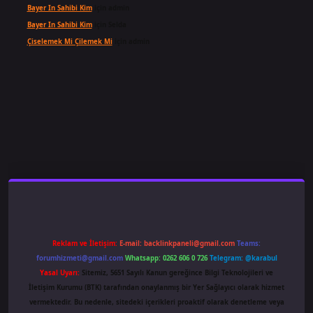
Bayer In Sahibi Kim
için
admin
Bayer In Sahibi Kim
için
Selda
Çiselemek Mi Çilemek Mi
için
admin
ş
famecasino
ilbet giriş
www.betexper.xyz/
Reklam ve İletişim:
E-mail:
backlinkpaneli@gmail.com
Teams:
forumhizmeti@gmail.com
Whatsapp: 0262 606 0 726
Telegram: @karabul
Yasal Uyarı:
Sitemiz, 5651 Sayılı Kanun gereğince Bilgi Teknolojileri ve
İletişim Kurumu (BTK) tarafından onaylanmış bir Yer Sağlayıcı olarak hizmet
vermektedir. Bu nedenle, sitedeki içerikleri proaktif olarak denetleme veya