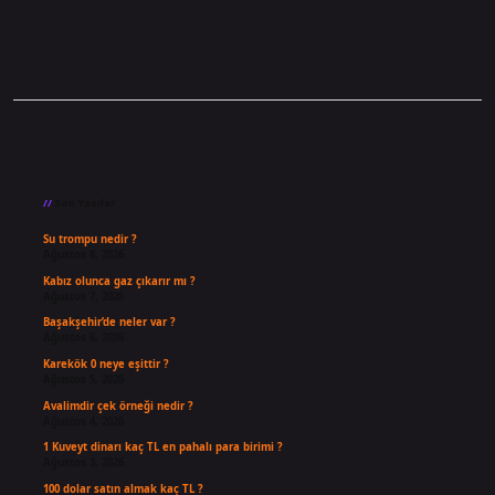
Sidebar
Son Yazılar
Su trompu nedir ?
Ağustos 8, 2026
Kabız olunca gaz çıkarır mı ?
Ağustos 7, 2026
Başakşehir’de neler var ?
Ağustos 6, 2026
Karekök 0 neye eşittir ?
Ağustos 5, 2026
Avalimdir çek örneği nedir ?
Ağustos 4, 2026
1 Kuveyt dinarı kaç TL en pahalı para birimi ?
Ağustos 3, 2026
100 dolar satın almak kaç TL ?