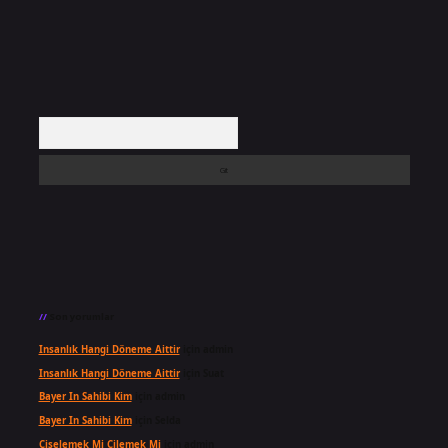
Arama
Son yorumlar
Insanlık Hangi Döneme Aittir
için
admin
Insanlık Hangi Döneme Aittir
için
Suat
Bayer In Sahibi Kim
için
admin
Bayer In Sahibi Kim
için
Selda
Çiselemek Mi Çilemek Mi
için
admin