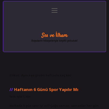
menüyü
Anasayfa
Gizlilik Politikası
Yasal Uyarı
aç
Hakkımızda
Ses ve İlham
Duyuların hikayeleriyle keyifli yolculuk!
Etiket:
Aynı kas grubu haftada kaç kez
Haftanın 6 Günü Spor Yapılır Mı
Tarih: Eylül 7, 2024
Haftada 5 gün spor iyi mi? Çoğu zaman, uzmanlar her gün