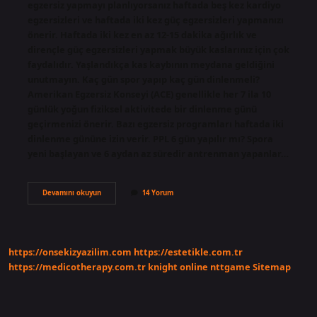
egzersiz yapmayı planlıyorsanız haftada beş kez kardiyo
egzersizleri ve haftada iki kez güç egzersizleri yapmanızı
önerir. Haftada iki kez en az 12-15 dakika ağırlık ve
dirençle güç egzersizleri yapmak büyük kaslarınız için çok
faydalıdır. Yaşlandıkça kas kaybının meydana geldiğini
unutmayın. Kaç gün spor yapıp kaç gün dinlenmeli?
Amerikan Egzersiz Konseyi (ACE) genellikle her 7 ila 10
günlük yoğun fiziksel aktivitede bir dinlenme günü
geçirmenizi önerir. Bazı egzersiz programları haftada iki
dinlenme gününe izin verir. PPL 6 gün yapılır mı? Spora
yeni başlayan ve 6 aydan az süredir antrenman yapanlar…
Haftanın
Devamını okuyun
14 Yorum
6
Günü
Spor
Yapılır
Mı
https://onsekizyazilim.com
https://estetikle.com.tr
https://medicotherapy.com.tr
knight online
nttgame
Sitemap