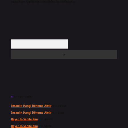
yasal süre içerisinde sitemizden kaldırılacaktır.
Arama
Son yorumlar
Insanlık Hangi Döneme Aittir
için
admin
Insanlık Hangi Döneme Aittir
için
Suat
Bayer In Sahibi Kim
için
admin
Bayer In Sahibi Kim
için
Selda