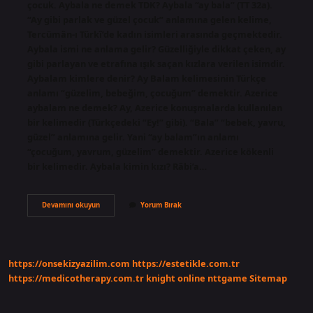
çocuk. Aybala ne demek TDK? Aybala “ay bala” (TT 32a).
“Ay gibi parlak ve güzel çocuk” anlamına gelen kelime,
Tercümân-ı Türkî’de kadın isimleri arasında geçmektedir.
Aybala ismi ne anlama gelir? Güzelliğiyle dikkat çeken, ay
gibi parlayan ve etrafına ışık saçan kızlara verilen isimdir.
Aybalam kimlere denir? Ay Balam kelimesinin Türkçe
anlamı “güzelim, bebeğim, çocuğum” demektir. Azerice
aybalam ne demek? Ay, Azerice konuşmalarda kullanılan
bir kelimedir (Türkçedeki “Ey!” gibi). “Bala” “bebek, yavru,
güzel” anlamına gelir. Yani “ay balam”ın anlamı
“çocuğum, yavrum, güzelim” demektir. Azerice kökenli
bir kelimedir. Aybala kimin kızı? Râbi’a…
Aybala
Devamını okuyun
Yorum Bırak
Hangi
Dil
https://onsekizyazilim.com
https://estetikle.com.tr
https://medicotherapy.com.tr
knight online
nttgame
Sitemap