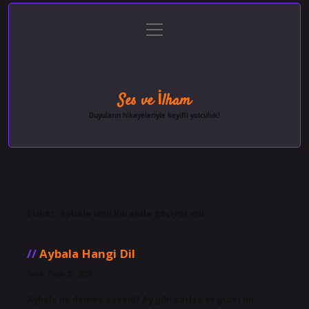
menüyü
Anasayfa
Gizlilik Politikası
Yasal Uyarı
aç
Hakkımızda
Ses ve İlham
Duyuların hikayeleriyle keyifli yolculuk!
Etiket:
Aybala ismi Kuranda geçiyor mu
Aybala Hangi Dil
Tarih: Ocak 25, 2025
Aybala ne demek kökeni? Ay gibi parlak ve güzel bir