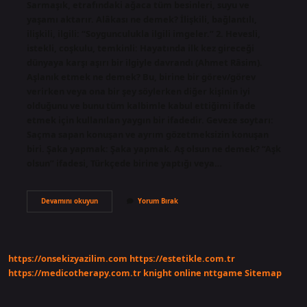
Sarmaşık, etrafındaki ağaca tüm besinleri, suyu ve
yaşamı aktarır. Alâkası ne demek? İlişkili, bağlantılı,
ilişkili, ilgili: “Soygunculukla ilgili imgeler.” 2. Hevesli,
istekli, coşkulu, temkinli: Hayatında ilk kez gireceği
dünyaya karşı aşırı bir ilgiyle davrandı (Ahmet Râsim).
Aşlanık etmek ne demek? Bu, birine bir görev/görev
verirken veya ona bir şey söylerken diğer kişinin iyi
olduğunu ve bunu tüm kalbimle kabul ettiğimi ifade
etmek için kullanılan yaygın bir ifadedir. Geveze soytarı:
Saçma sapan konuşan ve ayrım gözetmeksizin konuşan
biri. Şaka yapmak: Şaka yapmak. Aş olsun ne demek? “Aşk
olsun” ifadesi, Türkçede birine yaptığı veya…
Aşallık
Devamını okuyun
Yorum Bırak
Ne
Demek
https://onsekizyazilim.com
https://estetikle.com.tr
https://medicotherapy.com.tr
knight online
nttgame
Sitemap