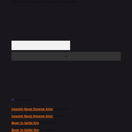
yasal süre içerisinde sitemizden kaldırılacaktır.
Arama
Son yorumlar
Insanlık Hangi Döneme Aittir
için
admin
Insanlık Hangi Döneme Aittir
için
Suat
Bayer In Sahibi Kim
için
admin
Bayer In Sahibi Kim
için
Selda