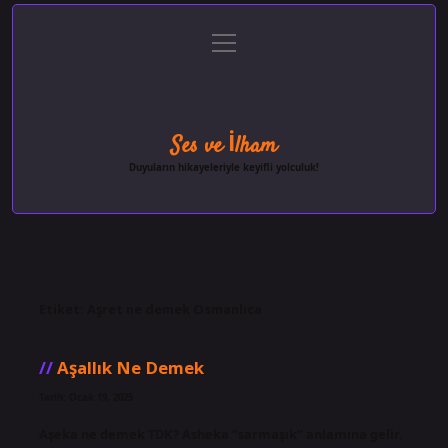
menüyü
Anasayfa
Gizlilik Politikası
Yasal Uyarı
aç
Hakkımızda
Ses ve İlham
Duyuların hikayeleriyle keyifli yolculuk!
Etiket:
Aşret ne demek Osmanlıca
Aşallık Ne Demek
Tarih: Ocak 19, 2025
Aşeka ne demek TDK? Asheka “sarmaşık” anlamına gelir.