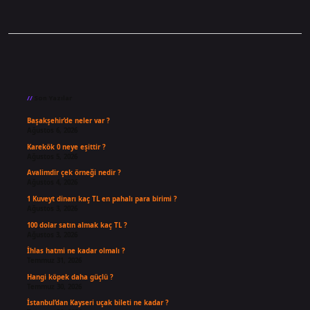
Sidebar
Son Yazılar
Başakşehir’de neler var ?
Ağustos 6, 2026
Karekök 0 neye eşittir ?
Ağustos 5, 2026
Avalimdir çek örneği nedir ?
Ağustos 4, 2026
1 Kuveyt dinarı kaç TL en pahalı para birimi ?
Ağustos 3, 2026
100 dolar satın almak kaç TL ?
Ağustos 3, 2026
İhlas hatmi ne kadar olmalı ?
Temmuz 31, 2026
Hangi köpek daha güçlü ?
Temmuz 30, 2026
İstanbul’dan Kayseri uçak bileti ne kadar ?