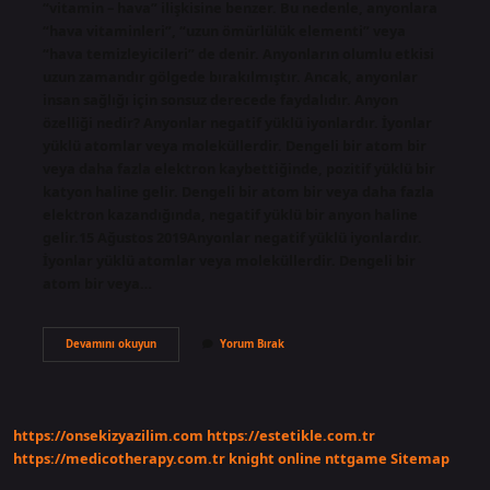
“vitamin – hava” ilişkisine benzer. Bu nedenle, anyonlara
“hava vitaminleri”, “uzun ömürlülük elementi” veya
“hava temizleyicileri” de denir. Anyonların olumlu etkisi
uzun zamandır gölgede bırakılmıştır. Ancak, anyonlar
insan sağlığı için sonsuz derecede faydalıdır. Anyon
özelliği nedir? Anyonlar negatif yüklü iyonlardır. İyonlar
yüklü atomlar veya moleküllerdir. Dengeli bir atom bir
veya daha fazla elektron kaybettiğinde, pozitif yüklü bir
katyon haline gelir. Dengeli bir atom bir veya daha fazla
elektron kazandığında, negatif yüklü bir anyon haline
gelir.15 Ağustos 2019Anyonlar negatif yüklü iyonlardır.
İyonlar yüklü atomlar veya moleküllerdir. Dengeli bir
atom bir veya…
Anyon
Devamını okuyun
Yorum Bırak
Nedir
Ne
Işe
Yarar
https://onsekizyazilim.com
https://estetikle.com.tr
https://medicotherapy.com.tr
knight online
nttgame
Sitemap