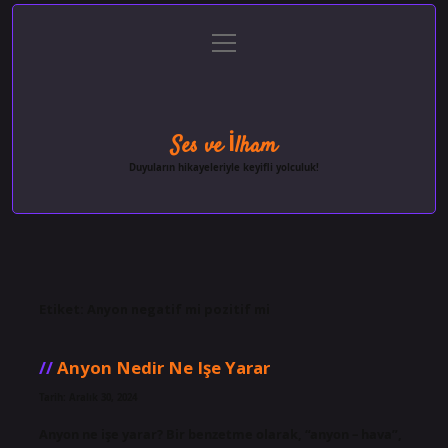
menüyü
Anasayfa
Gizlilik Politikası
Yasal Uyarı
aç
Hakkımızda
Ses ve İlham
Duyuların hikayeleriyle keyifli yolculuk!
Etiket:
Anyon negatif mi pozitif mi
Anyon Nedir Ne Işe Yarar
Tarih: Aralık 30, 2024
Anyon ne işe yarar? Bir benzetme olarak, “anyon – hava”,