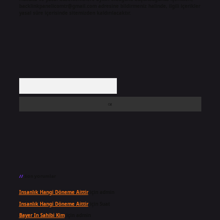
backlinkpanelicomtr@gmail.com
adresine bildirmeniz halinde, ilgili içerikler
yasal süre içerisinde sitemizden kaldırılacaktır.
Arama
Son yorumlar
Insanlık Hangi Döneme Aittir
için
admin
Insanlık Hangi Döneme Aittir
için
Suat
Bayer In Sahibi Kim
için
admin