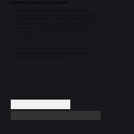
halindedir ve tavsiye niteliği taşımazlar.
Sitemiz, 5651 Sayılı Kanun gereğince Bilgi Teknolojileri ve
İletişim Kurumu (BTK) tarafından onaylanmış bir Yer Sağlayıcı
olarak hizmet vermektedir. Bu nedenle, sitedeki içerikleri
proaktif olarak denetleme veya araştırma yükümlülüğümüz
bulunmamaktadır. Ancak, üyelerimiz yazdıkları içeriklerin
sorumluluğunu taşımakta olup, siteye üye olarak bu
sorumluluğu kabul etmiş sayılırlar.
Hukuka ve yasal düzenlemelere aykırı olduğunu
düşündüğünüz içerikleri,
backlinkpanelicomtr@gmail.com
adresine bildirmeniz halinde, ilgili içerikler yasal süre
içerisinde sitemizden kaldırılacaktır.
Arama