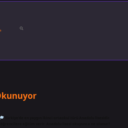
a
 Okunuyor
Türkiye’de en yaygın ikinci ortaokul türü Anadolu lisesidir.
mde öğrencilere eğitim verir. Anadolu lisesi okuyunca ne olunur?