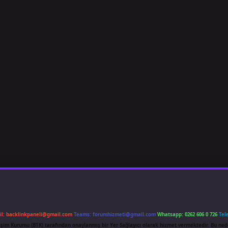
il:
backlinkpaneli@gmail.com
Teams:
forumhizmeti@gmail.com
Whatsapp: 0262 606 0 726
Tel
etişim Kurumu (BTK) tarafından onaylanmış bir Yer Sağlayıcı olarak hizmet vermektedir. Bu ned