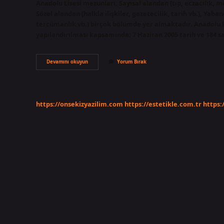
Anadolu Lisesi mezunları; Sayısal alandan (tıp, eczacılık, m
Sözel alandan (halkla ilişkiler, gazetecilik, tarih vb.), Yaba
tercümanlık vb.) birçok bölümde yer almaktadır. Anadolu l
yapılandırılması kapsamında; 7 Haziran 2005 tarih ve 184 sa
Anadolu
Devamını okuyun
Yorum Bırak
Lisesi
Kaç
Yıl
Okunuyor
https://onsekizyazilim.com
https://estetikle.com.tr
https: