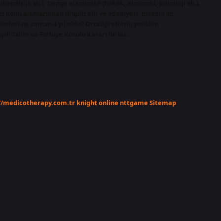
ühendislik vb.), Denge alanından (hukuk, ekonomi, psikoloji vb.),
ncı konu alanlarından (İngiliz dili ve edebiyatı, mütercim-
iseleri ne zaman 4 yıl oldu? Ortaöğretimin yeniden
yılı Talim ve Terbiye Kurulu Kararı ile bu…
//medicotherapy.com.tr
knight online
nttgame
Sitemap