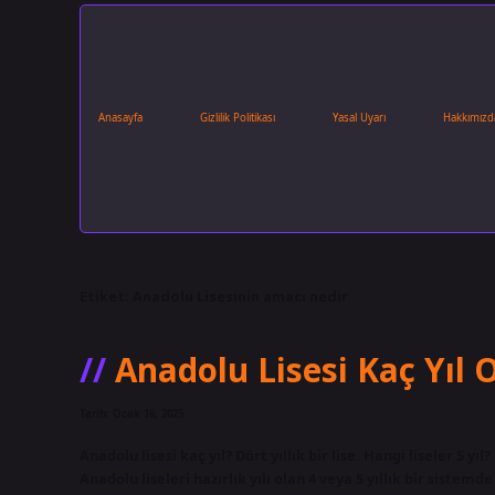
Anasayfa
Gizlilik Politikası
Yasal Uyarı
Hakkımızd
Etiket:
Anadolu Lisesinin amacı nedir
Anadolu Lisesi Kaç Yıl
Tarih: Ocak 16, 2025
Anadolu lisesi kaç yıl? Dört yıllık bir lise. Hangi liseler 5 yıl?
Anadolu liseleri hazırlık yılı olan 4 veya 5 yıllık bir siste