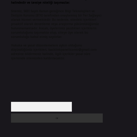
halindedir ve tavsiye niteliği taşımazlar.
Sitemiz, 5651 Sayılı Kanun gereğince Bilgi Teknolojileri ve
İletişim Kurumu (BTK) tarafından onaylanmış bir Yer Sağlayıcı
olarak hizmet vermektedir. Bu nedenle, sitedeki içerikleri
proaktif olarak denetleme veya araştırma yükümlülüğümüz
bulunmamaktadır. Ancak, üyelerimiz yazdıkları içeriklerin
sorumluluğunu taşımakta olup, siteye üye olarak bu
sorumluluğu kabul etmiş sayılırlar.
Hukuka ve yasal düzenlemelere aykırı olduğunu
düşündüğünüz içerikleri,
backlinkpanelicomtr@gmail.com
adresine bildirmeniz halinde, ilgili içerikler yasal süre
içerisinde sitemizden kaldırılacaktır.
Arama