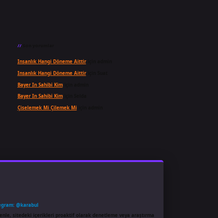
Son yorumlar
Insanlık Hangi Döneme Aittir
için
admin
Insanlık Hangi Döneme Aittir
için
Suat
Bayer In Sahibi Kim
için
admin
Bayer In Sahibi Kim
için
Selda
Çiselemek Mi Çilemek Mi
için
admin
egram: @karabul
enle, sitedeki içerikleri proaktif olarak denetleme veya araştırma