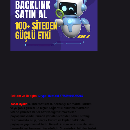
Reklam ve İletişim:
Skype: live:.cid.575569c608265c69
Yasal Uyarı:
Bu internet sitesi, herhangi bir marka, kurum
veya şahıs şirketi ile hiçbir bağlantısı bulunmamaktadır.
Sitede yalnızca kendi hazırladığımız makaleler
paylaşılmaktadır. Burada yer alan içerikler haber niteliği
taşımamakta olup, gerçek kurum ve kişiler hakkında
paylaşım yapılmamaktadır. Gerçek kurum ve kişiler ile isim
benzerlikleri tamamen tesadüfidir. Sitemizdeki bilgiler taslak