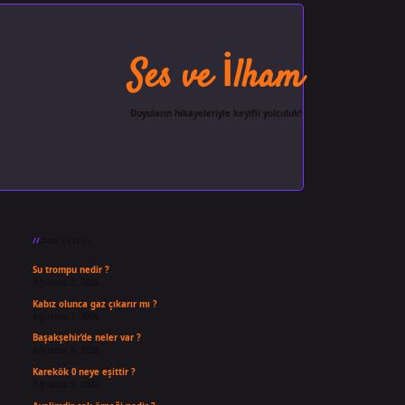
Ses ve İlham
Duyuların hikayeleriyle keyifli yolculuk!
Sidebar
ilbet giriş
famecasino
ilbet gi
Son Yazılar
Su trompu nedir ?
Ağustos 8, 2026
Kabız olunca gaz çıkarır mı ?
Ağustos 7, 2026
Başakşehir’de neler var ?
Ağustos 6, 2026
Karekök 0 neye eşittir ?
Ağustos 5, 2026