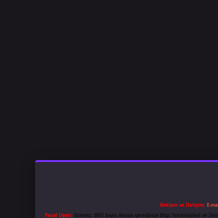
Reklam ve İletişim:
E-ma
Yasal Uyarı:
Sitemiz, 5651 Sayılı Kanun gereğince Bilgi Teknolojileri ve İl