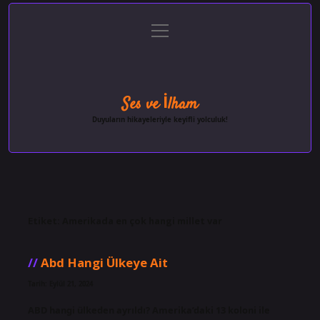
menüyü
Anasayfa
Gizlilik Politikası
Yasal Uyarı
aç
Hakkımızda
Ses ve İlham
Duyuların hikayeleriyle keyifli yolculuk!
Etiket:
Amerikada en çok hangi millet var
Abd Hangi Ülkeye Ait
Tarih: Eylül 21, 2024
ABD hangi ülkeden ayrıldı? Amerika’daki 13 koloni ile