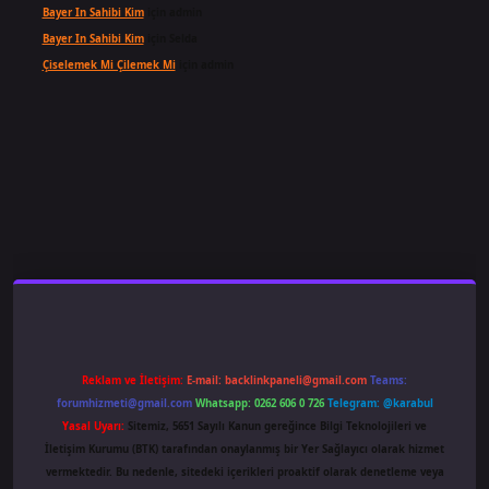
Bayer In Sahibi Kim
için
admin
Bayer In Sahibi Kim
için
Selda
Çiselemek Mi Çilemek Mi
için
admin
etexper.xyz/
Reklam ve İletişim:
E-mail:
backlinkpaneli@gmail.com
Teams:
forumhizmeti@gmail.com
Whatsapp: 0262 606 0 726
Telegram: @karabul
Yasal Uyarı:
Sitemiz, 5651 Sayılı Kanun gereğince Bilgi Teknolojileri ve
İletişim Kurumu (BTK) tarafından onaylanmış bir Yer Sağlayıcı olarak hizmet
vermektedir. Bu nedenle, sitedeki içerikleri proaktif olarak denetleme veya