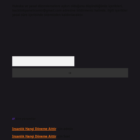
Hukuka ve yasal düzenlemelere aykırı olduğunu düşündüğünüz içerikleri,
backlinkpanelicomtr@gmail.com
adresine bildirmeniz halinde, ilgili içerikler
yasal süre içerisinde sitemizden kaldırılacaktır.
Arama
Son yorumlar
Insanlık Hangi Döneme Aittir
için
admin
Insanlık Hangi Döneme Aittir
için
Suat