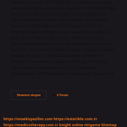
İngiltere arasında 1775-1783 yılları arasında süren savaş
sonucunda İngiltere yenilgiye uğradı ve 4 Temmuz 1776’da
imzalanan Bağımsızlık Bildirgesi ülkenin bağımsızlık
tarihi olarak kabul edildi. ABD ne zaman ülke oldu? 4
Temmuz 1776’da Bağımsızlık Bildirgesi ile 13 koloni
Britanya İmparatorluğu’nun parçası olmaktan çıktı ve
bağımsız bir federal eyalet oldu. 1783’e kadar süren
Amerikan Bağımsızlık Savaşı, Amerikan Devrimi olarak
da bilinir. Amerika’nın ülkeleri hangileri? Bunlar Arjantin,
Bolivya, Brezilya, Dominik Cumhuriyeti, Ekvador, El
Salvador, Guatemala, Guyana, Kolombiya, Kosta Rika,
Küba, Meksika, Paraguay, Peru, Şili, Uruguay ve
Venezuela’dır. ABD hangi ülkenin kısaltması? 50 eyalet ve
1…
Abd
Devamını okuyun
6 Yorum
Hangi
Ülkeye
Ait
https://onsekizyazilim.com
https://estetikle.com.tr
https://medicotherapy.com.tr
knight online
nttgame
Sitemap