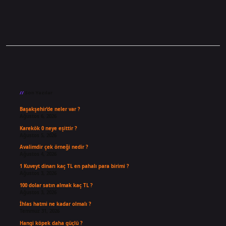
Sidebar
Son Yazılar
Başakşehir’de neler var ?
Ağustos 6, 2026
Karekök 0 neye eşittir ?
Ağustos 5, 2026
Avalimdir çek örneği nedir ?
Ağustos 4, 2026
1 Kuveyt dinarı kaç TL en pahalı para birimi ?
Ağustos 3, 2026
100 dolar satın almak kaç TL ?
Ağustos 3, 2026
İhlas hatmi ne kadar olmalı ?
Temmuz 31, 2026
Hangi köpek daha güçlü ?