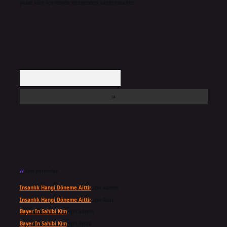
yasal süre içerisinde sitemizden kaldırılacaktır.
Arama
Son yorumlar
Insanlık Hangi Döneme Aittir
için
admin
Insanlık Hangi Döneme Aittir
için
Suat
Bayer In Sahibi Kim
için
admin
Bayer In Sahibi Kim
için
Selda