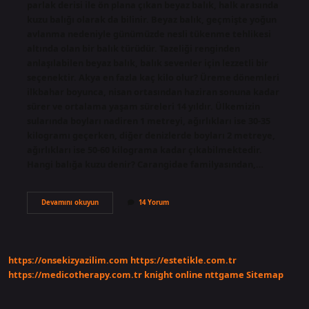
parlak derisi ile ön plana çıkan beyaz balık, halk arasında
kuzu balığı olarak da bilinir. Beyaz balık, geçmişte yoğun
avlanma nedeniyle günümüzde nesli tükenme tehlikesi
altında olan bir balık türüdür. Tazeliği renginden
anlaşılabilen beyaz balık, balık sevenler için lezzetli bir
seçenektir. Akya en fazla kaç kilo olur? Üreme dönemleri
ilkbahar boyunca, nisan ortasından haziran sonuna kadar
sürer ve ortalama yaşam süreleri 14 yıldır. Ülkemizin
sularında boyları nadiren 1 metreyi, ağırlıkları ise 30-35
kilogramı geçerken, diğer denizlerde boyları 2 metreye,
ağırlıkları ise 50-60 kilograma kadar çıkabilmektedir.
Hangi balığa kuzu denir? Carangidae familyasından,…
Akya
Devamını okuyun
14 Yorum
Mi
Kuzu
Mu
https://onsekizyazilim.com
https://estetikle.com.tr
https://medicotherapy.com.tr
knight online
nttgame
Sitemap