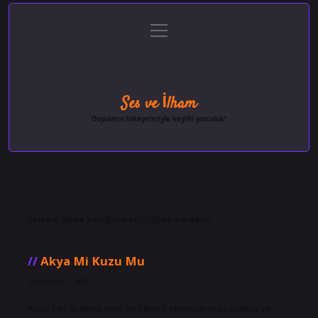
menüyü
Anasayfa
Gizlilik Politikası
Yasal Uyarı
aç
Hakkımızda
Ses ve İlham
Duyuların hikayeleriyle keyifli yolculuk!
Etiket:
Akya balığının küçüğüne ne denir
Akya Mi Kuzu Mu
Tarih: Eylül 7, 2024
Kuzu balığı akya aynı mı? Balık reyonlarında pulsuz ve