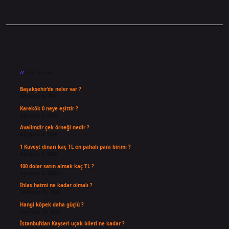
Sidebar
Son Yazılar
Başakşehir’de neler var ?
Ağustos 6, 2026
Karekök 0 neye eşittir ?
Ağustos 5, 2026
Avalimdir çek örneği nedir ?
Ağustos 4, 2026
1 Kuveyt dinarı kaç TL en pahalı para birimi ?
Ağustos 3, 2026
100 dolar satın almak kaç TL ?
Ağustos 3, 2026
İhlas hatmi ne kadar olmalı ?
Temmuz 31, 2026
Hangi köpek daha güçlü ?
Temmuz 30, 2026
İstanbul’dan Kayseri uçak bileti ne kadar ?