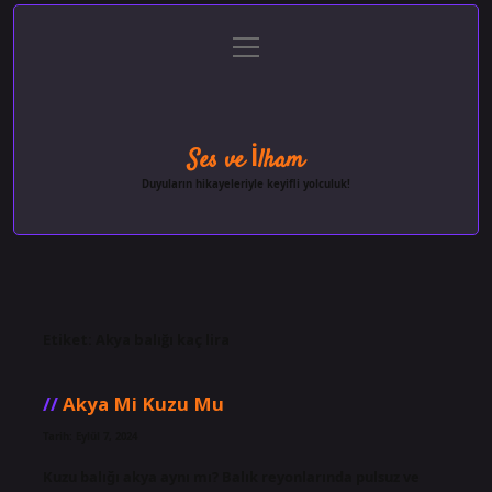
menüyü
Anasayfa
Gizlilik Politikası
Yasal Uyarı
aç
Hakkımızda
Ses ve İlham
Duyuların hikayeleriyle keyifli yolculuk!
Etiket:
Akya balığı kaç lira
Akya Mi Kuzu Mu
Tarih: Eylül 7, 2024
Kuzu balığı akya aynı mı? Balık reyonlarında pulsuz ve