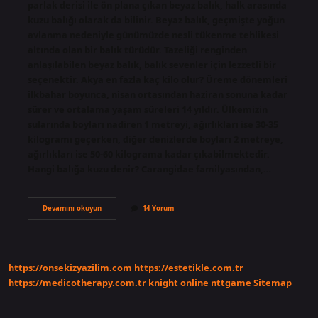
parlak derisi ile ön plana çıkan beyaz balık, halk arasında
kuzu balığı olarak da bilinir. Beyaz balık, geçmişte yoğun
avlanma nedeniyle günümüzde nesli tükenme tehlikesi
altında olan bir balık türüdür. Tazeliği renginden
anlaşılabilen beyaz balık, balık sevenler için lezzetli bir
seçenektir. Akya en fazla kaç kilo olur? Üreme dönemleri
ilkbahar boyunca, nisan ortasından haziran sonuna kadar
sürer ve ortalama yaşam süreleri 14 yıldır. Ülkemizin
sularında boyları nadiren 1 metreyi, ağırlıkları ise 30-35
kilogramı geçerken, diğer denizlerde boyları 2 metreye,
ağırlıkları ise 50-60 kilograma kadar çıkabilmektedir.
Hangi balığa kuzu denir? Carangidae familyasından,…
Akya
Devamını okuyun
14 Yorum
Mi
Kuzu
Mu
https://onsekizyazilim.com
https://estetikle.com.tr
https://medicotherapy.com.tr
knight online
nttgame
Sitemap