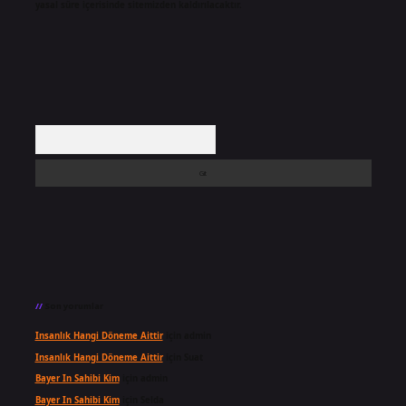
yasal süre içerisinde sitemizden kaldırılacaktır.
Arama
Son yorumlar
Insanlık Hangi Döneme Aittir
için
admin
Insanlık Hangi Döneme Aittir
için
Suat
Bayer In Sahibi Kim
için
admin
Bayer In Sahibi Kim
için
Selda