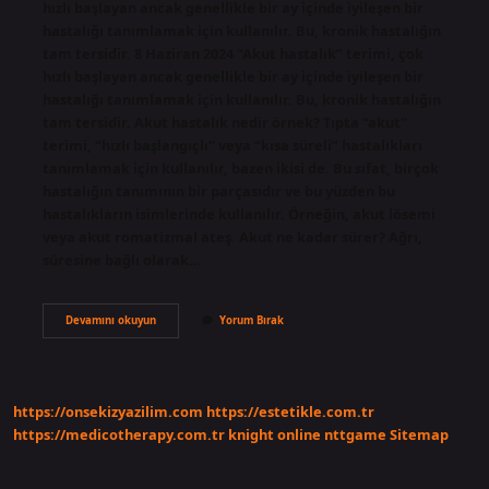
hızlı başlayan ancak genellikle bir ay içinde iyileşen bir
hastalığı tanımlamak için kullanılır. Bu, kronik hastalığın
tam tersidir. 8 Haziran 2024 “Akut hastalık” terimi, çok
hızlı başlayan ancak genellikle bir ay içinde iyileşen bir
hastalığı tanımlamak için kullanılır. Bu, kronik hastalığın
tam tersidir. Akut hastalık nedir örnek? Tıpta “akut”
terimi, “hızlı başlangıçlı” veya “kısa süreli” hastalıkları
tanımlamak için kullanılır, bazen ikisi de. Bu sıfat, birçok
hastalığın tanımının bir parçasıdır ve bu yüzden bu
hastalıkların isimlerinde kullanılır. Örneğin, akut lösemi
veya akut romatizmal ateş. Akut ne kadar sürer? Ağrı,
süresine bağlı olarak…
Akut
Devamını okuyun
Yorum Bırak
Nasıl
Bir
Hastalık
https://onsekizyazilim.com
https://estetikle.com.tr
https://medicotherapy.com.tr
knight online
nttgame
Sitemap