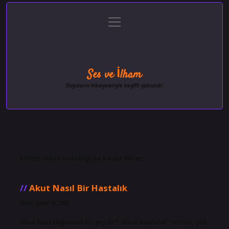
menüyü
Anasayfa
Gizlilik Politikası
Yasal Uyarı
aç
Hakkımızda
Ses ve İlham
Duyuların hikayeleriyle keyifli yolculuk!
Etiket:
Akut hastalığı ne kadar sürer
Akut Nasıl Bir Hastalık
Tarih: Şubat 15, 2025
Akut hastalığı nasıl bir şeydir? “Akut hastalık” terimi, çok