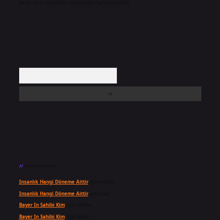
yasal süre içerisinde sitemizden kaldırılacaktır.
Arama
Son yorumlar
Insanlık Hangi Döneme Aittir
için
admin
Insanlık Hangi Döneme Aittir
için
Suat
Bayer In Sahibi Kim
için
admin
Bayer In Sahibi Kim
için
Selda