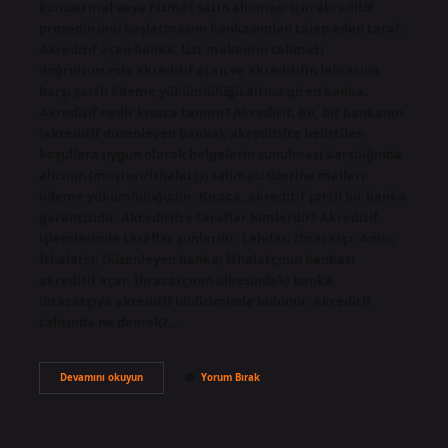
konusu mal veya hizmet satın alınması için akreditif
prosedürünü başlatmasını bankasından talep eden taraf.
Akreditif açan banka: Üst makamın talimatı
doğrultusunda akreditif açan ve akreditifin lehtarına
karşı şartlı ödeme yükümlülüğü altına giren banka.
Akreditif nedir kısaca tanımı? Akreditif; Bu, bir bankanın
(akreditif düzenleyen banka), akreditifte belirtilen
koşullara uygun olarak belgelerin sunulması karşılığında
alıcının (müşteri/ithalatçı) talimatı üzerine malları
ödeme yükümlülüğüdür. Kısaca, akreditif şartlı bir banka
garantisidir. Akreditifte taraflar kimlerdir? Akreditif
işlemlerinde taraflar şunlardır: Lehdar; İhracatçı; Amir;
İthalatçı; Düzenleyen banka; İthalatçının bankası
akreditif açar. İhracatçının ülkesindeki banka,
ihracatçıya akreditif bildiriminde bulunur. Akreditif
tahtında ne demek?…
Akreditif
Devamını okuyun
Yorum Bırak
Amiri
Neyi
Tanımlar