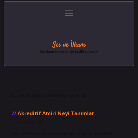
menüyü
Anasayfa
Gizlilik Politikası
Yasal Uyarı
aç
Hakkımızda
Ses ve İlham
Duyuların hikayeleriyle keyifli yolculuk!
Etiket:
Akreditifte taraflar kimlerdir
Akreditif Amiri Neyi Tanımlar
Tarih: Aralık 30, 2024
Akreditif amir ne demek? Başvuru sahibi: Akreditif