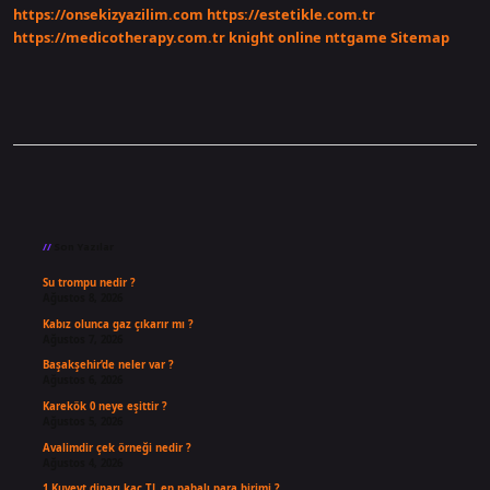
https://onsekizyazilim.com
https://estetikle.com.tr
https://medicotherapy.com.tr
knight online
nttgame
Sitemap
Sidebar
Son Yazılar
Su trompu nedir ?
Ağustos 8, 2026
Kabız olunca gaz çıkarır mı ?
Ağustos 7, 2026
Başakşehir’de neler var ?
Ağustos 6, 2026
Karekök 0 neye eşittir ?
Ağustos 5, 2026
Avalimdir çek örneği nedir ?
Ağustos 4, 2026
1 Kuveyt dinarı kaç TL en pahalı para birimi ?