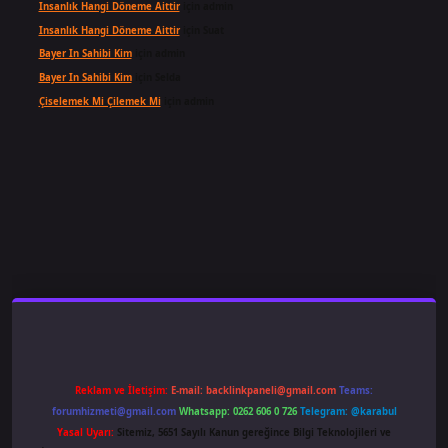
Insanlık Hangi Döneme Aittir
için
admin
Insanlık Hangi Döneme Aittir
için
Suat
Bayer In Sahibi Kim
için
admin
Bayer In Sahibi Kim
için
Selda
Çiselemek Mi Çilemek Mi
için
admin
ş
famecasino
ilbet giriş
www.betexper.xyz/
Reklam ve İletişim:
E-mail:
backlinkpaneli@gmail.com
Teams:
forumhizmeti@gmail.com
Whatsapp: 0262 606 0 726
Telegram: @karabul
Yasal Uyarı:
Sitemiz, 5651 Sayılı Kanun gereğince Bilgi Teknolojileri ve