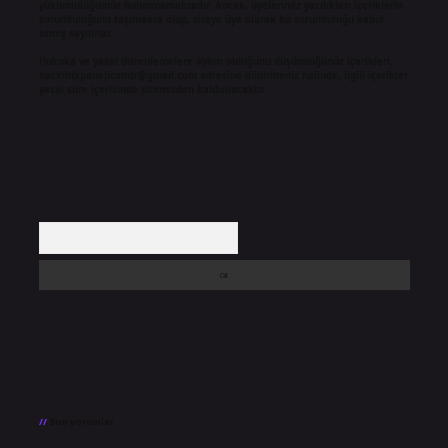
yükümlülüğümüz bulunmamaktadır. Ancak, üyelerimiz yazdıkları içeriklerin
sorumluluğunu taşımakta olup, siteye üye olarak bu sorumluluğu kabul
etmiş sayılırlar.
Hukuka ve yasal düzenlemelere aykırı olduğunu düşündüğünüz içerikleri,
backlinkpanelicomtr@gmail.com
adresine bildirmeniz halinde, ilgili içerikler
yasal süre içerisinde sitemizden kaldırılacaktır.
Arama
Son yorumlar