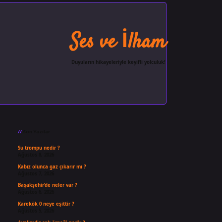
Ses ve İlham
Duyuların hikayeleriyle keyifli yolculuk!
Sidebar
ilbet giriş
famecasino
ilbet gir
Son Yazılar
Su trompu nedir ?
Ağustos 8, 2026
Kabız olunca gaz çıkarır mı ?
Ağustos 7, 2026
Başakşehir’de neler var ?
Ağustos 6, 2026
Karekök 0 neye eşittir ?
Ağustos 5, 2026