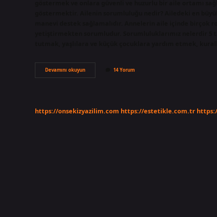
göstermek ve onlara güvenli ve huzurlu bir aile ortamı sa
göstermektir. Ailenin sorumluluğu nedir? Ailedeki en büyük
manevi destek sağlamalıdır. Annelerin aile içinde birçok rolü
yetiştirmekten sorumludur. Sorumluluklarımız nelerdir 5 t
tutmak, yaşlılara ve küçük çocuklara yardım etmek, kuralla
Aile
Devamını okuyun
14 Yorum
Bireylerinin
Sorumlulukları
Nelerdir
Kısaca
https://onsekizyazilim.com
https://estetikle.com.tr
https: