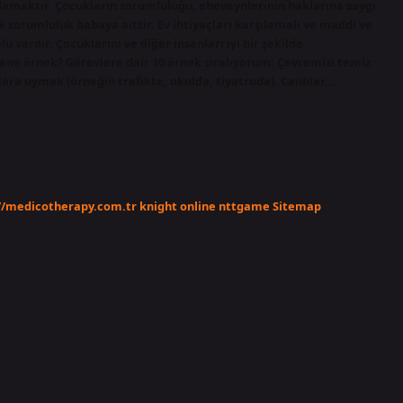
ğlamaktır. Çocukların sorumluluğu, ebeveynlerinin haklarına saygı
 sorumluluk babaya aittir. Ev ihtiyaçları karşılamalı ve maddi ve
 vardır. Çocuklarını ve diğer insanları iyi bir şekilde
ane örnek? Görevlere dair 10 örnek sıralıyorum: Çevremizi temiz
ra uymak (örneğin trafikte, okulda, tiyatroda). Canlılar.…
//medicotherapy.com.tr
knight online
nttgame
Sitemap