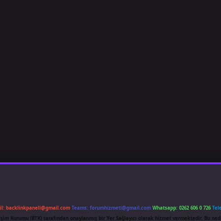
il:
backlinkpaneli@gmail.com
Teams:
forumhizmeti@gmail.com
Whatsapp: 0262 606 0 726
Tel
etişim Kurumu (BTK) tarafından onaylanmış bir Yer Sağlayıcı olarak hizmet vermektedir. Bu ned