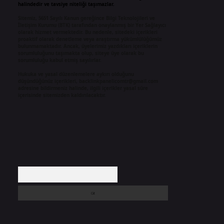
halindedir ve tavsiye niteliği taşımazlar.
Sitemiz, 5651 Sayılı Kanun gereğince Bilgi Teknolojileri ve
İletişim Kurumu (BTK) tarafından onaylanmış bir Yer Sağlayıcı
olarak hizmet vermektedir. Bu nedenle, sitedeki içerikleri
proaktif olarak denetleme veya araştırma yükümlülüğümüz
bulunmamaktadır. Ancak, üyelerimiz yazdıkları içeriklerin
sorumluluğunu taşımakta olup, siteye üye olarak bu
sorumluluğu kabul etmiş sayılırlar.
Hukuka ve yasal düzenlemelere aykırı olduğunu
düşündüğünüz içerikleri,
backlinkpanelicomtr@gmail.com
adresine bildirmeniz halinde, ilgili içerikler yasal süre
içerisinde sitemizden kaldırılacaktır.
Arama