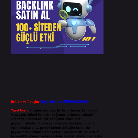
Reklam ve İletişim:
Skype: live:.cid.575569c608265c69
Yasal Uyarı:
Bu internet sitesi, herhangi bir marka, kurum
veya şahıs şirketi ile hiçbir bağlantısı bulunmamaktadır.
Sitede yalnızca kendi hazırladığımız makaleler
paylaşılmaktadır. Burada yer alan içerikler haber niteliği
taşımamakta olup, gerçek kurum ve kişiler hakkında
paylaşım yapılmamaktadır. Gerçek kurum ve kişiler ile isim
benzerlikleri tamamen tesadüfidir. Sitemizdeki bilgiler taslak