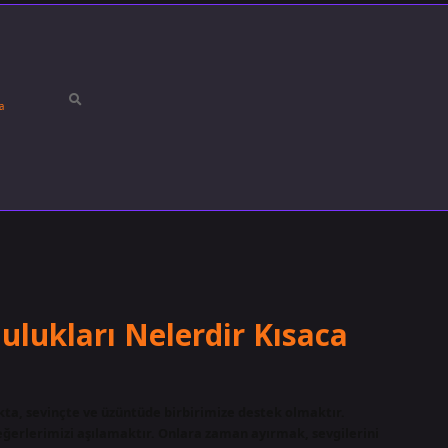
a
lulukları Nelerdir Kısaca
ukta, sevinçte ve üzüntüde birbirimize destek olmaktır.
ğerlerimizi aşılamaktır. Onlara zaman ayırmak, sevgilerini