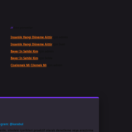
Son yorumlar
Insanlık Hangi Döneme Aittir
için
admin
Insanlık Hangi Döneme Aittir
için
Suat
Bayer In Sahibi Kim
için
admin
Bayer In Sahibi Kim
için
Selda
Çiselemek Mi Çilemek Mi
için
admin
egram: @karabul
enle, sitedeki içerikleri proaktif olarak denetleme veya araştırma