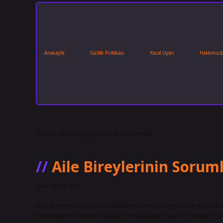
Anasayfa
Gizlilik Politikası
Yasal Uyarı
Hakkımızd
Etiket:
Aile bireylerinin önemi nedir
Aile Bireylerinin Sorum
Tarih: Eylül 7, 2024
Aile bireylerinin sorumlulukları neler? Zenginlikte ve zorl
Ebeveynlerin sorumluluğu, çocuklarına ulusal ve manevi de