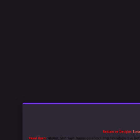
Reklam ve İletişim:
E-ma
Yasal Uyarı:
Sitemiz, 5651 Sayılı Kanun gereğince Bilgi Teknolojileri ve İl