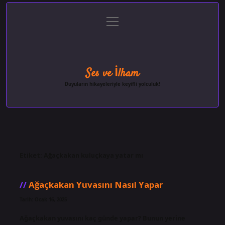
menüyü
Anasayfa
Gizlilik Politikası
Yasal Uyarı
aç
Hakkımızda
Ses ve İlham
Duyuların hikayeleriyle keyifli yolculuk!
Etiket:
Ağaçkakan kuluçkaya yatar mı
Ağaçkakan Yuvasını Nasıl Yapar
Tarih: Ocak 16, 2025
Ağaçkakan yuvasını kaç günde yapar? Bunun yerine