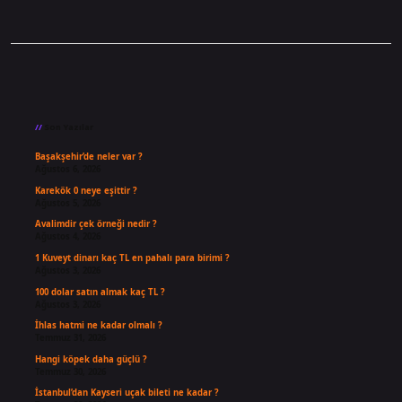
Sidebar
Son Yazılar
Başakşehir’de neler var ?
Ağustos 6, 2026
Karekök 0 neye eşittir ?
Ağustos 5, 2026
Avalimdir çek örneği nedir ?
Ağustos 4, 2026
1 Kuveyt dinarı kaç TL en pahalı para birimi ?
Ağustos 3, 2026
100 dolar satın almak kaç TL ?
Ağustos 3, 2026
İhlas hatmi ne kadar olmalı ?
Temmuz 31, 2026
Hangi köpek daha güçlü ?
Temmuz 30, 2026
İstanbul’dan Kayseri uçak bileti ne kadar ?