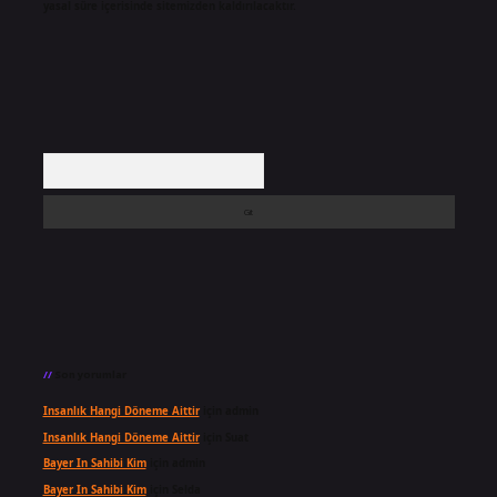
yasal süre içerisinde sitemizden kaldırılacaktır.
Arama
Son yorumlar
Insanlık Hangi Döneme Aittir
için
admin
Insanlık Hangi Döneme Aittir
için
Suat
Bayer In Sahibi Kim
için
admin
Bayer In Sahibi Kim
için
Selda