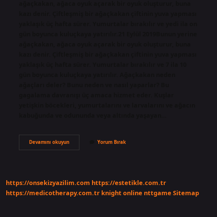
ağaçkakan, ağaca oyuk açarak bir oyuk oluşturur, buna
kazı denir. Çiftleşmiş bir ağaçkakan çiftinin yuva yapması
yaklaşık üç hafta sürer. Yumurtalar bırakılır ve yedi ila on
gün boyunca kuluçkaya yatırılır.21 Eylül 2019Bunun yerine
ağaçkakan, ağaca oyuk açarak bir oyuk oluşturur, buna
kazı denir. Çiftleşmiş bir ağaçkakan çiftinin yuva yapması
yaklaşık üç hafta sürer. Yumurtalar bırakılır ve 7 ila 10
gün boyunca kuluçkaya yatırılır. Ağaçkakan neden
ağaçları deler? Bunu neden ve nasıl yaparlar? Bu
gagalama davranışı üç amaca hizmet eder. Kuşlar
yetişkin böcekleri, yumurtalarını ve larvalarını ve ağacın
kabuğunda ve odununda veya altında yaşayan…
Ağaçkakan
Devamını okuyun
Yorum Bırak
Yuvasını
Nasıl
Yapar
https://onsekizyazilim.com
https://estetikle.com.tr
https://medicotherapy.com.tr
knight online
nttgame
Sitemap