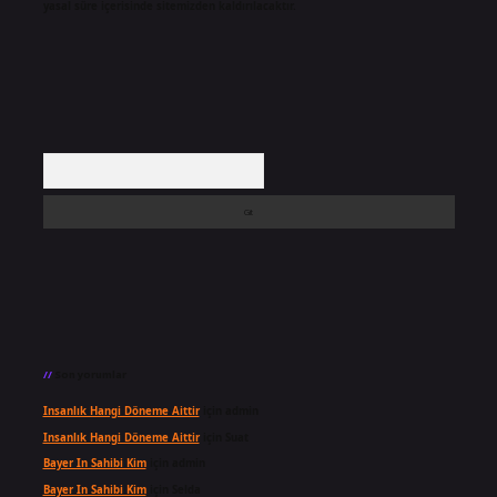
yasal süre içerisinde sitemizden kaldırılacaktır.
Arama
Son yorumlar
Insanlık Hangi Döneme Aittir
için
admin
Insanlık Hangi Döneme Aittir
için
Suat
Bayer In Sahibi Kim
için
admin
Bayer In Sahibi Kim
için
Selda