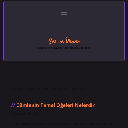
menüyü
Anasayfa
Gizlilik Politikası
Yasal Uyarı
aç
Hakkımızda
Ses ve İlham
Duyuların hikayeleriyle keyifli yolculuk!
Etiket:
8 sınıf cümlenin ögeleri nelerdir
Cümlenin Temel Öğeleri Nelerdir
Tarih: Ocak 15, 2025
Cümleyi öğelerine nasıl ayırırız? Cümlenin ögeleri; Ayrık