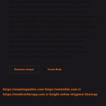
öge, yardımcı öge ve asıl öge olmak üzere üç alt gruba
ayrılır. Temel ögeler, bir anlam ifade eden her cümlede
yüklem ve özne olarak bulunur. Yardımcı ögeler ise;
nesne, yer tamlayıcısı, zarf tamlayıcısı ve edat tamlayıcısı
olarak belirtilebilir. Cümle ögeleri kaç tanedir? Cümle
ögeleri: yüklem, özne, nesne, dolaylı tümleç, zarf tümleci,
edat tümleci. Cümlenin ögeleri nasıl ayırt edilir? Bir
cümlenin ögeleri nasıl bulunur (özet)Kim, ne: Belirsiz
nesne (özne ve yüklem sorgulanır)Kim, ne: Belirli
nesneKime, kime içinde, kimin tarafından: Dolaylı
nesneNasıl, ne zaman, ne kadar, niçin (neden, hangi
nedenle, hangi nedenle, ne): Zarf tümleci…
Cümlenin
Devamını okuyun
Yorum Bırak
Temel
Öğeleri
Nelerdir
https://onsekizyazilim.com
https://estetikle.com.tr
https://medicotherapy.com.tr
knight online
nttgame
Sitemap