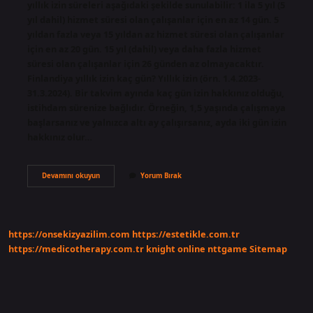
yıllık izin süreleri aşağıdaki şekilde sunulabilir: 1 ila 5 yıl (5
yıl dahil) hizmet süresi olan çalışanlar için en az 14 gün. 5
yıldan fazla veya 15 yıldan az hizmet süresi olan çalışanlar
için en az 20 gün. 15 yıl (dahil) veya daha fazla hizmet
süresi olan çalışanlar için 26 günden az olmayacaktır.
Finlandiya yıllık izin kaç gün? Yıllık izin (örn. 1.4.2023-
31.3.2024). Bir takvim ayında kaç gün izin hakkınız olduğu,
istihdam sürenize bağlıdır. Örneğin, 1,5 yaşında çalışmaya
başlarsanız ve yalnızca altı ay çalışırsanız, ayda iki gün izin
hakkınız olur…
Norveçte
Devamını okuyun
Yorum Bırak
Yıllık
Izin
Kaç
Gün
https://onsekizyazilim.com
https://estetikle.com.tr
https://medicotherapy.com.tr
knight online
nttgame
Sitemap