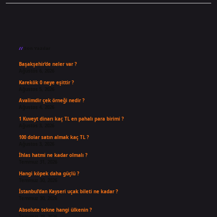
Sidebar
Son Yazılar
Başakşehir’de neler var ?
Ağustos 6, 2026
Karekök 0 neye eşittir ?
Ağustos 5, 2026
Avalimdir çek örneği nedir ?
Ağustos 4, 2026
1 Kuveyt dinarı kaç TL en pahalı para birimi ?
Ağustos 3, 2026
100 dolar satın almak kaç TL ?
Ağustos 3, 2026
İhlas hatmi ne kadar olmalı ?
Temmuz 31, 2026
Hangi köpek daha güçlü ?
Temmuz 30, 2026
İstanbul’dan Kayseri uçak bileti ne kadar ?
Temmuz 30, 2026
Absolute tekne hangi ülkenin ?
Temmuz 29, 2026