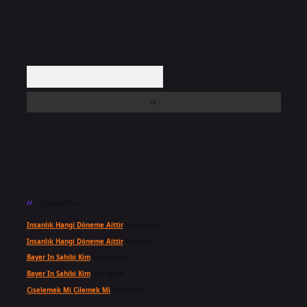
Arama
Son yorumlar
Insanlık Hangi Döneme Aittir
için
admin
Insanlık Hangi Döneme Aittir
için
Suat
Bayer In Sahibi Kim
için
admin
Bayer In Sahibi Kim
için
Selda
Çiselemek Mi Çilemek Mi
için
admin