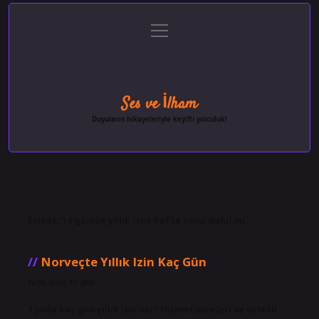
menüyü
Anasayfa
Gizlilik Politikası
Yasal Uyarı
aç
Hakkımızda
Ses ve İlham
Duyuların hikayeleriyle keyifli yolculuk!
Etiket:
14 günlük yıllık izne hafta sonu dahil mi
Norveçte Yıllık Izin Kaç Gün
Tarih: Ocak 17, 2025
1 yılda kaç gün yıllık izin var? Hizmet süreleri ve ücretli