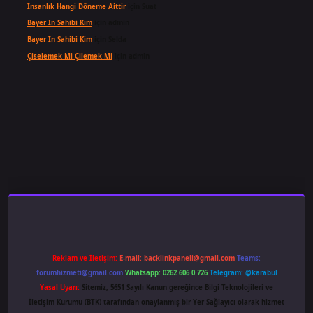
Insanlık Hangi Döneme Aittir
için
Suat
Bayer In Sahibi Kim
için
admin
Bayer In Sahibi Kim
için
Selda
Çiselemek Mi Çilemek Mi
için
admin
riş
famecasino
ilbet giriş
www.betexper.xyz/
Reklam ve İletişim:
E-mail:
backlinkpaneli@gmail.com
Teams:
forumhizmeti@gmail.com
Whatsapp: 0262 606 0 726
Telegram: @karabul
Yasal Uyarı:
Sitemiz, 5651 Sayılı Kanun gereğince Bilgi Teknolojileri ve
İletişim Kurumu (BTK) tarafından onaylanmış bir Yer Sağlayıcı olarak hizmet