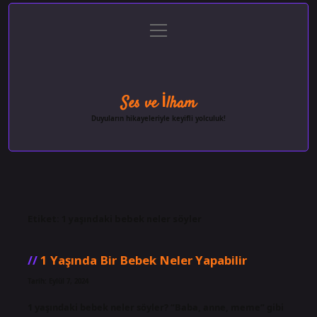
menüyü
Anasayfa
Gizlilik Politikası
Yasal Uyarı
aç
Hakkımızda
Ses ve İlham
Duyuların hikayeleriyle keyifli yolculuk!
Etiket:
1 yaşındaki bebek neler söyler
1 Yaşında Bir Bebek Neler Yapabilir
Tarih: Eylül 7, 2024
1 yaşındaki bebek neler söyler? “Baba, anne, meme” gibi