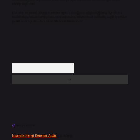
etmiş sayılırlar.
Hukuka ve yasal düzenlemelere aykırı olduğunu düşündüğünüz içerikleri,
backlinkpanelicomtr@gmail.com
adresine bildirmeniz halinde, ilgili içerikler
yasal süre içerisinde sitemizden kaldırılacaktır.
Arama
Son yorumlar
Insanlık Hangi Döneme Aittir
için
admin