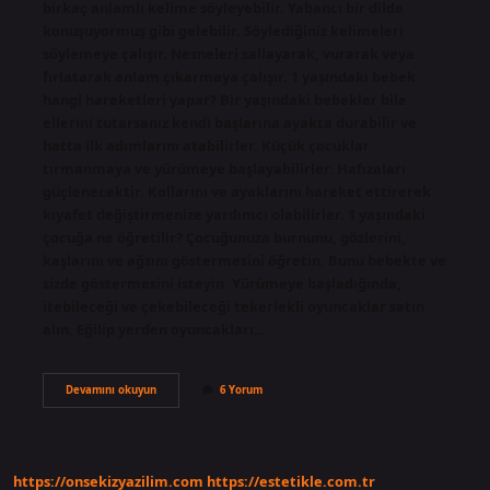
birkaç anlamlı kelime söyleyebilir. Yabancı bir dilde
konuşuyormuş gibi gelebilir. Söylediğiniz kelimeleri
söylemeye çalışır. Nesneleri sallayarak, vurarak veya
fırlatarak anlam çıkarmaya çalışır. 1 yaşındaki bebek
hangi hareketleri yapar? Bir yaşındaki bebekler bile
ellerini tutarsanız kendi başlarına ayakta durabilir ve
hatta ilk adımlarını atabilirler. Küçük çocuklar
tırmanmaya ve yürümeye başlayabilirler. Hafızaları
güçlenecektir. Kollarını ve ayaklarını hareket ettirerek
kıyafet değiştirmenize yardımcı olabilirler. 1 yaşındaki
çocuğa ne öğretilir? Çocuğunuza burnunu, gözlerini,
kaşlarını ve ağzını göstermesini öğretin. Bunu bebekte ve
sizde göstermesini isteyin. Yürümeye başladığında,
itebileceği ve çekebileceği tekerlekli oyuncaklar satın
alın. Eğilip yerden oyuncakları…
1
Devamını okuyun
6 Yorum
Yaşında
Bir
Bebek
Neler
Yapabilir
https://onsekizyazilim.com
https://estetikle.com.tr