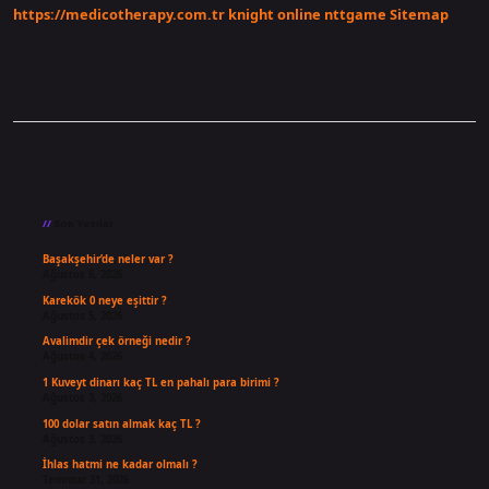
https://medicotherapy.com.tr
knight online
nttgame
Sitemap
Sidebar
Son Yazılar
Başakşehir’de neler var ?
Ağustos 6, 2026
Karekök 0 neye eşittir ?
Ağustos 5, 2026
Avalimdir çek örneği nedir ?
Ağustos 4, 2026
1 Kuveyt dinarı kaç TL en pahalı para birimi ?
Ağustos 3, 2026
100 dolar satın almak kaç TL ?
Ağustos 3, 2026
İhlas hatmi ne kadar olmalı ?
Temmuz 31, 2026