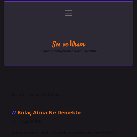
menüyü
Anasayfa
Gizlilik Politikası
Yasal Uyarı
aç
Hakkımızda
Ses ve İlham
Duyuların hikayeleriyle keyifli yolculuk!
Etiket:
1 kulaç Ne Demek
Kulaç Atma Ne Demektir
Tarih: Ocak 28, 2025
Kulaç nasıl atılmalı? Okşarken parmaklarınızı hafifçe