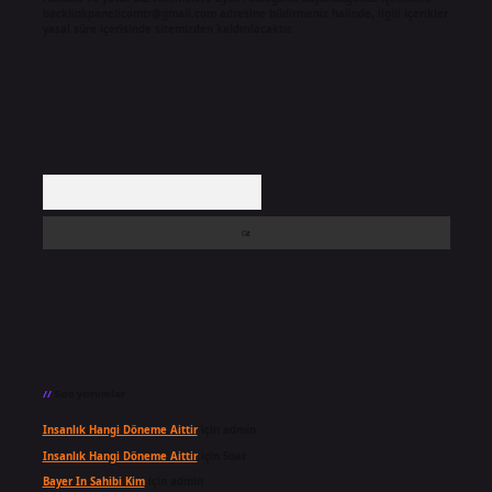
backlinkpanelicomtr@gmail.com
adresine bildirmeniz halinde, ilgili içerikler
yasal süre içerisinde sitemizden kaldırılacaktır.
Arama
Son yorumlar
Insanlık Hangi Döneme Aittir
için
admin
Insanlık Hangi Döneme Aittir
için
Suat
Bayer In Sahibi Kim
için
admin