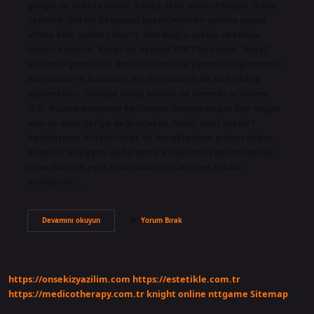
gergin ve uzakta tutun, kepçe şekli oluşturmayın. Bunu
yapmak için bir kolunuzu bacaklarınızın yanına suyun
altına alın, sudan çıkarın, öne doğru uzatın ve tekrar
yukarı kaldırın. Kulaç ne demek TDK? Türkçede “kulaç”
kelimesi genellikle denizin üzerinde yüzmek bağlamında
düşünülür ve kullanılır. Bir ölçü olarak da öne çıktığı
söylenebilir. Havaya kulaç atmak ne demek? ѻ Yüzme
stili: Yüzme sırasında kollarınızı havaya doğru öne doğru
atın ve suyu geriye doğru çekin. Kulaç nasıl yapılır?
Ayaklarınızı birleştirerek ve bacaklarınızı yukarı doğru
bükerek başlayın. Daha sonra kollarınızı çaprazlayarak
suya dalın ve aynı anda kollarınızı açın ve tekrar
birleştirin.…
Kulaç
Devamını okuyun
Yorum Bırak
Atma
Ne
Demektir
https://onsekizyazilim.com
https://estetikle.com.tr
https://medicotherapy.com.tr
knight online
nttgame
Sitemap