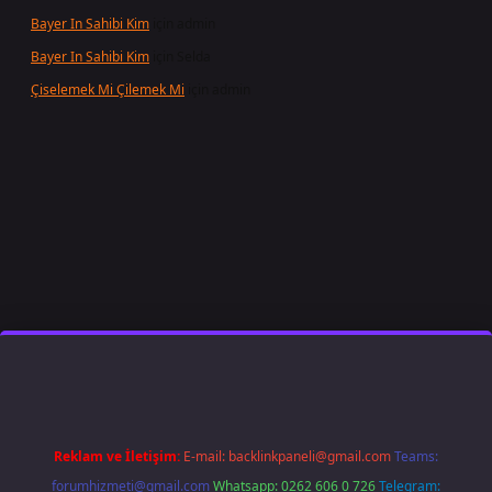
Bayer In Sahibi Kim
için
admin
Bayer In Sahibi Kim
için
Selda
Çiselemek Mi Çilemek Mi
için
admin
t giriş
famecasino
ilbet giriş
www.betexper.xyz/
Reklam ve İletişim:
E-mail:
backlinkpaneli@gmail.com
Teams:
forumhizmeti@gmail.com
Whatsapp: 0262 606 0 726
Telegram: