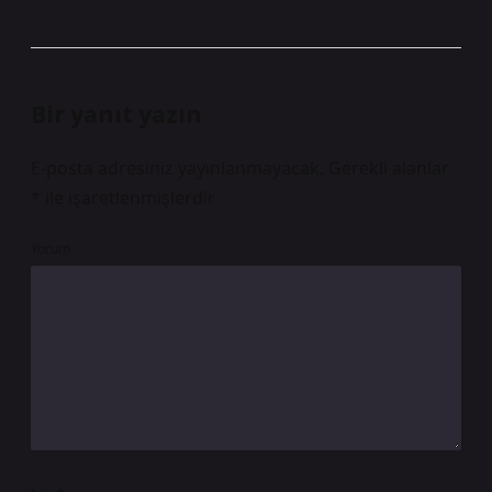
Bir yanıt yazın
E-posta adresiniz yayınlanmayacak.
Gerekli alanlar
*
ile işaretlenmişlerdir
Yorum