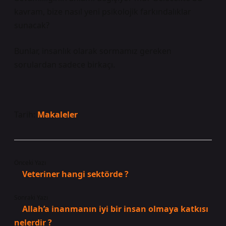
kavram, bize nasıl yeni psikolojik farkındalıklar
sunacak?
Bunlar, insanlık olarak sormamız gereken
sorulardan sadece birkaçı.
Tarih:
Makaleler
Önceki Yazı
Veteriner hangi sektörde ?
Sonraki Yazı
Allah’a inanmanın iyi bir insan olmaya katkısı
nelerdir ?