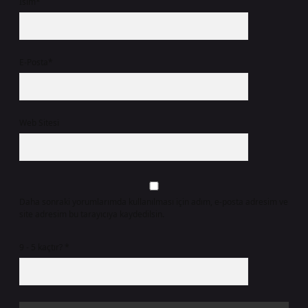
İsim*
E-Posta*
Web Sitesi
Daha sonraki yorumlarımda kullanılması için adım, e-posta adresim ve
site adresim bu tarayıcıya kaydedilsin.
9 - 5 kaçtır?
*