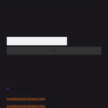
halinde, ilgili içerikler yasal süre içerisinde sitemizden kaldırılacaktır.
Arama
Son yorumlar
Insanlık Hangi Döneme Aittir
için
admin
Insanlık Hangi Döneme Aittir
için
Suat