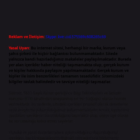
Reklam ve İletişim:
Skype: live:.cid.575569c608265c69
Yasal Uyarı:
Bu internet sitesi, herhangi bir marka, kurum veya
şahıs şirketi ile hiçbir bağlantısı bulunmamaktadır. Sitede
yalnızca kendi hazırladığımız makaleler paylaşılmaktadır. Burada
yer alan içerikler haber niteliği taşımamakta olup, gerçek kurum
ve kişiler hakkında paylaşım yapılmamaktadır. Gerçek kurum ve
kişiler ile isim benzerlikleri tamamen tesadüfidir. Sitemizdeki
bilgiler taslak halindedir ve tavsiye niteliği taşımazlar.
Sitemiz, 5651 Sayılı Kanun gereğince Bilgi Teknolojileri ve İletişim
Kurumu (BTK) tarafından onaylanmış bir Yer Sağlayıcı olarak hizmet
vermektedir. Bu nedenle, sitedeki içerikleri proaktif olarak denetleme
veya araştırma yükümlülüğümüz bulunmamaktadır. Ancak, üyelerimiz
yazdıkları içeriklerin sorumluluğunu taşımakta olup, siteye üye olarak
bu sorumluluğu kabul etmiş sayılırlar.
Hukuka ve yasal düzenlemelere aykırı olduğunu düşündüğünüz
içerikleri,
backlinkpanelicomtr@gmail.com
adresine bildirmeniz