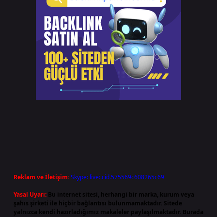
Reklam ve İletişim:
Skype: live:.cid.575569c608265c69
Yasal Uyarı:
Bu internet sitesi, herhangi bir marka, kurum veya
şahıs şirketi ile hiçbir bağlantısı bulunmamaktadır. Sitede
yalnızca kendi hazırladığımız makaleler paylaşılmaktadır. Burada