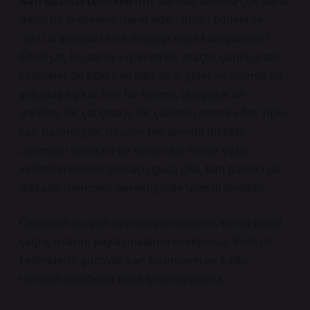
Kan basıncı tehlikeli mi?
sorusu, aslında çok daha
derin bir meseleye işaret eder: İnsan bedeni ve
ruhu arasındaki ince dengeyi nasıl koruyabiliriz?
Edebiyat, bu soruyu işleyen bir araçtır, çünkü yazılı
kelimeler de tıpkı kan gibi, akıp gider ve bizimle bir
yolculuğa çıkar. Her bir kelime, duygusal bir
gerilimi, bir çatışmayı, bir çözümü temsil eder. Tıpkı
kan basıncı gibi, hayatın her anında dikkatli
olunması gereken bir unsurdur. Ancak yazılı
kelimelerin dönüştürücü gücü gibi, kan basıncı da
dikkatle izlenmeli, gerektiğinde iyileştirilmelidir.
Okurların bu yazı üzerine yorumlarını, kendi edebi
çağrışımlarını paylaşmalarını bekliyoruz. Belki de
kelimelerin gücüyle, kan basıncının ne kadar
tehlikeli olduğunu daha iyi anlayabiliriz.