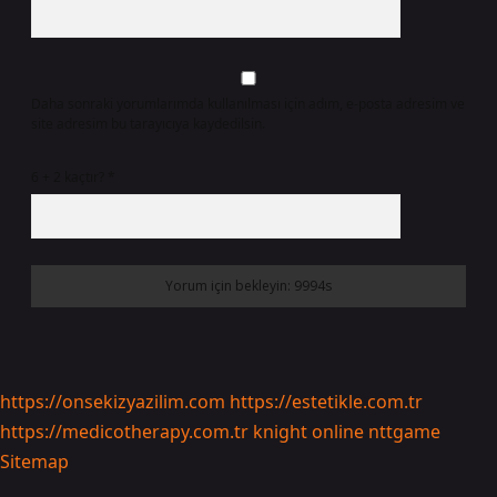
Daha sonraki yorumlarımda kullanılması için adım, e-posta adresim ve
site adresim bu tarayıcıya kaydedilsin.
6 + 2 kaçtır?
*
https://onsekizyazilim.com
https://estetikle.com.tr
https://medicotherapy.com.tr
knight online
nttgame
Sitemap