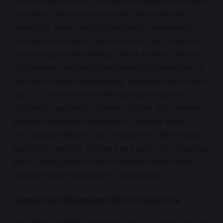
fiziksel sağlıksızlıklar ile karşı karşıya gelir. Bu sağlık
sorunları, tıpkı kan basıncı gibi, daha derin bir
metaforik anlam taşır. İyi yazılmış bir karakterin
yükselen kan basıncı, bazen bir kurtuluş, bazen de
bir sona işaret eder. Moby Dick’te Ahab’ın takıntılı
mücadelesi, belki de birinin kendi içsel korkuları ve
arzularına karşı verdiği savaşı simgeler. Ahab’ın kan
basıncı, onun en derin korkularıyla ve karanlık
arzularıyla paralel bir şekilde yükselir. Aynı şekilde,
yazarın metninde karakterlerin yaşadığı içsel
fırtınalar, genellikle onların bedenlerindeki fiziksel
tepkilerle yansıtılır. Yüksek kan basıncı, bu anlamda,
bir tür ruhi gerilim ve zihin ile beden arasındaki
dengeyi koruma çabasının yansımasıdır.
Sonuç: Kan Basıncının Derin Metaforu