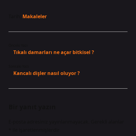
Tarih:
Makaleler
Önceki Yazı
Tıkalı damarları ne açar bitkisel ?
Sonraki Yazı
Kancalı dişler nasıl oluyor ?
Bir yanıt yazın
E-posta adresiniz yayınlanmayacak.
Gerekli alanlar
*
ile işaretlenmişlerdir