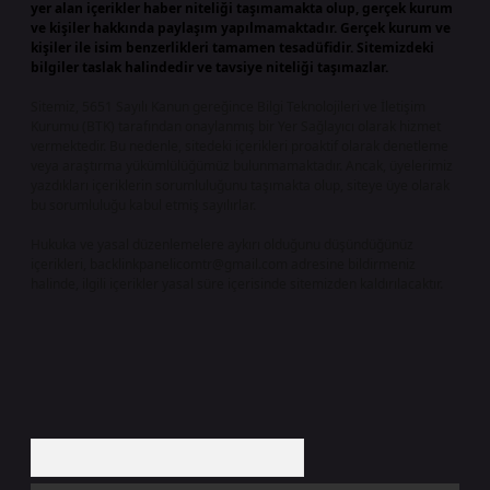
yer alan içerikler haber niteliği taşımamakta olup, gerçek kurum
ve kişiler hakkında paylaşım yapılmamaktadır. Gerçek kurum ve
kişiler ile isim benzerlikleri tamamen tesadüfidir. Sitemizdeki
bilgiler taslak halindedir ve tavsiye niteliği taşımazlar.
Sitemiz, 5651 Sayılı Kanun gereğince Bilgi Teknolojileri ve İletişim
Kurumu (BTK) tarafından onaylanmış bir Yer Sağlayıcı olarak hizmet
vermektedir. Bu nedenle, sitedeki içerikleri proaktif olarak denetleme
veya araştırma yükümlülüğümüz bulunmamaktadır. Ancak, üyelerimiz
yazdıkları içeriklerin sorumluluğunu taşımakta olup, siteye üye olarak
bu sorumluluğu kabul etmiş sayılırlar.
Hukuka ve yasal düzenlemelere aykırı olduğunu düşündüğünüz
içerikleri,
backlinkpanelicomtr@gmail.com
adresine bildirmeniz
halinde, ilgili içerikler yasal süre içerisinde sitemizden kaldırılacaktır.
Arama