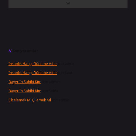
Son yorumlar
Insanlık Hangi Döneme Aittir
için
admin
Insanlık Hangi Döneme Aittir
için
Suat
Bayer In Sahibi Kim
için
admin
Bayer In Sahibi Kim
için
Selda
Çiselemek Mi Çilemek Mi
için
admin