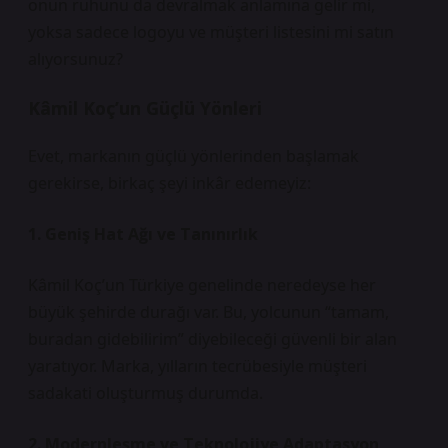
onun ruhunu da devralmak anlamına gelir mi,
yoksa sadece logoyu ve müşteri listesini mi satın
alıyorsunuz?
Kâmil Koç’un Güçlü Yönleri
Evet, markanın güçlü yönlerinden başlamak
gerekirse, birkaç şeyi inkâr edemeyiz:
1. Geniş Hat Ağı ve Tanınırlık
Kâmil Koç’un Türkiye genelinde neredeyse her
büyük şehirde durağı var. Bu, yolcunun “tamam,
buradan gidebilirim” diyebileceği güvenli bir alan
yaratıyor. Marka, yılların tecrübesiyle müşteri
sadakati oluşturmuş durumda.
2. Modernleşme ve Teknolojiye Adaptasyon