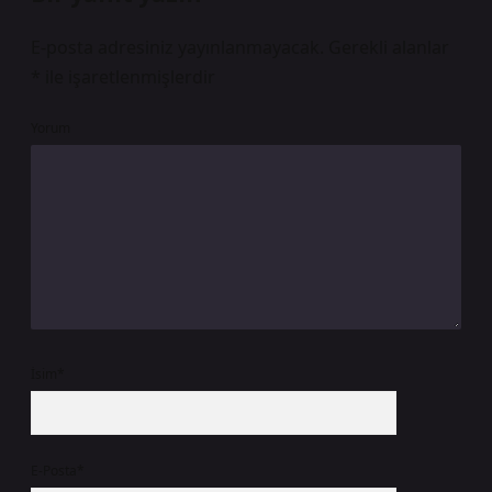
E-posta adresiniz yayınlanmayacak.
Gerekli alanlar
*
ile işaretlenmişlerdir
Yorum
İsim*
E-Posta*