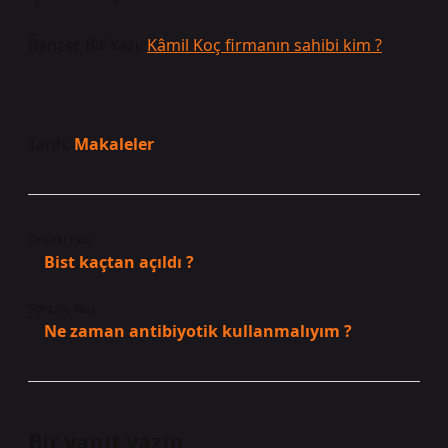
Benzer Bir Yazı:
Kâmil Koç firmanın sahibi kim ?
Tarih:
Makaleler
Önceki Yazı
Bist kaçtan açıldı ?
Sonraki Yazı
Ne zaman antibiyotik kullanmalıyım ?
Bir yanıt yazın