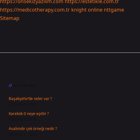
https://onsekizyazilim.com
https://estetikle.com.tr
https://medicotherapy.com.tr
knight online
nttgame
Sitemap
Sidebar
Son Yazılar
Başakşehir’de neler var ?
Ağustos 6, 2026
Karekök 0 neye eşittir ?
Ağustos 5, 2026
Avalimdir çek örneği nedir ?
Ağustos 4, 2026