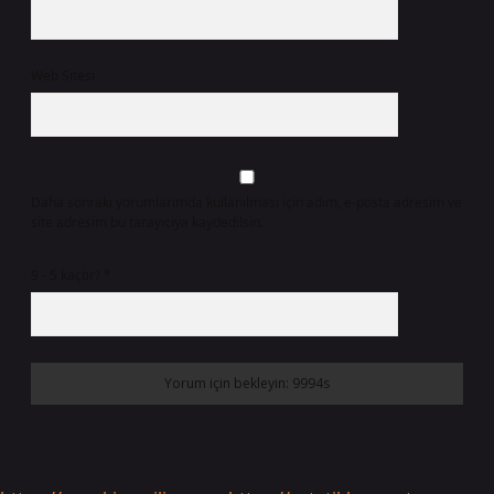
Web Sitesi
Daha sonraki yorumlarımda kullanılması için adım, e-posta adresim ve
site adresim bu tarayıcıya kaydedilsin.
9 - 5 kaçtır?
*