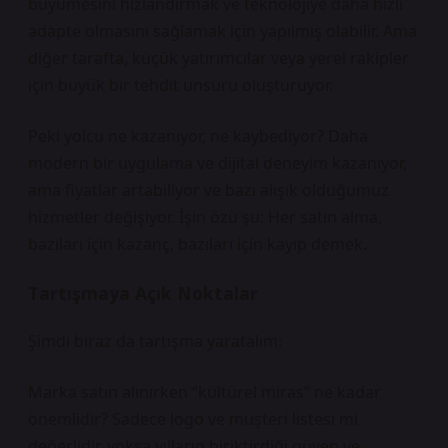
büyümesini hızlandırmak ve teknolojiye daha hızlı
adapte olmasını sağlamak için yapılmış olabilir. Ama
diğer tarafta, küçük yatırımcılar veya yerel rakipler
için büyük bir tehdit unsuru oluşturuyor.
Peki yolcu ne kazanıyor, ne kaybediyor? Daha
modern bir uygulama ve dijital deneyim kazanıyor,
ama fiyatlar artabiliyor ve bazı alışık olduğumuz
hizmetler değişiyor. İşin özü şu: Her satın alma,
bazıları için kazanç, bazıları için kayıp demek.
Tartışmaya Açık Noktalar
Şimdi biraz da tartışma yaratalım:
Marka satın alınırken “kültürel miras” ne kadar
önemlidir? Sadece logo ve müşteri listesi mi
değerlidir, yoksa yılların biriktirdiği güven ve