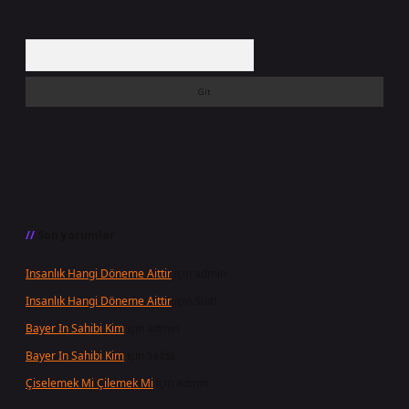
Arama
Son yorumlar
Insanlık Hangi Döneme Aittir
için
admin
Insanlık Hangi Döneme Aittir
için
Suat
Bayer In Sahibi Kim
için
admin
Bayer In Sahibi Kim
için
Selda
Çiselemek Mi Çilemek Mi
için
admin