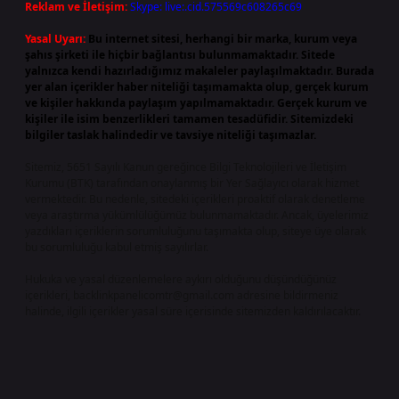
Reklam ve İletişim:
Skype: live:.cid.575569c608265c69
Yasal Uyarı:
Bu internet sitesi, herhangi bir marka, kurum veya
şahıs şirketi ile hiçbir bağlantısı bulunmamaktadır. Sitede
yalnızca kendi hazırladığımız makaleler paylaşılmaktadır. Burada
yer alan içerikler haber niteliği taşımamakta olup, gerçek kurum
ve kişiler hakkında paylaşım yapılmamaktadır. Gerçek kurum ve
kişiler ile isim benzerlikleri tamamen tesadüfidir. Sitemizdeki
bilgiler taslak halindedir ve tavsiye niteliği taşımazlar.
Sitemiz, 5651 Sayılı Kanun gereğince Bilgi Teknolojileri ve İletişim
Kurumu (BTK) tarafından onaylanmış bir Yer Sağlayıcı olarak hizmet
vermektedir. Bu nedenle, sitedeki içerikleri proaktif olarak denetleme
veya araştırma yükümlülüğümüz bulunmamaktadır. Ancak, üyelerimiz
yazdıkları içeriklerin sorumluluğunu taşımakta olup, siteye üye olarak
bu sorumluluğu kabul etmiş sayılırlar.
Hukuka ve yasal düzenlemelere aykırı olduğunu düşündüğünüz
içerikleri,
backlinkpanelicomtr@gmail.com
adresine bildirmeniz
halinde, ilgili içerikler yasal süre içerisinde sitemizden kaldırılacaktır.